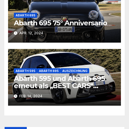
ABARTH 695
Abarth 695 75° Anniversario
APR. 12, 2024
ABARTH 595
ABARTH 695
AUSZEICHNUNG
Abarth 595 und Abarth 695
erneut als „BEST CARS“
ausgezeichnet
FEB. 14, 2024