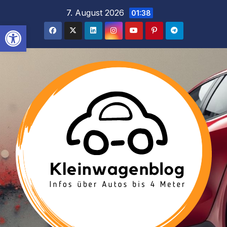
Inhalt
Zum
7. August 2026
01:38
springen
Inhalt
Werkzeugleiste öffnen
springen