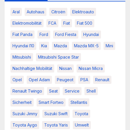
Aral
Autohaus
Citroën
Elektroauto
Elektromobilität
FCA
Fiat
Fiat 500
Fiat Panda
Ford
Ford Fiesta
Hyundai
Hyundai I10
Kia
Mazda
Mazda MX-5
Mini
Mitsubishi
Mitsubishi Space Star
Nachhaltige Mobilität
Nissan
Nissan Micra
Opel
Opel Adam
Peugeot
PSA
Renault
Renault Twingo
Seat
Service
Shell
Sicherheit
Smart Fortwo
Stellantis
Suzuki Jimny
Suzuki Swift
Toyota
Toyota Aygo
Toyota Yaris
Umwelt