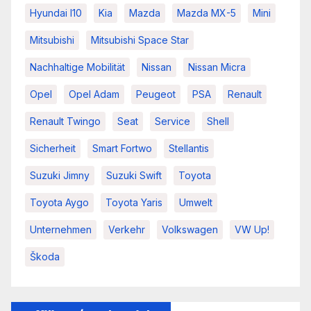
Hyundai I10
Kia
Mazda
Mazda MX-5
Mini
Mitsubishi
Mitsubishi Space Star
Nachhaltige Mobilität
Nissan
Nissan Micra
Opel
Opel Adam
Peugeot
PSA
Renault
Renault Twingo
Seat
Service
Shell
Sicherheit
Smart Fortwo
Stellantis
Suzuki Jimny
Suzuki Swift
Toyota
Toyota Aygo
Toyota Yaris
Umwelt
Unternehmen
Verkehr
Volkswagen
VW Up!
Škoda