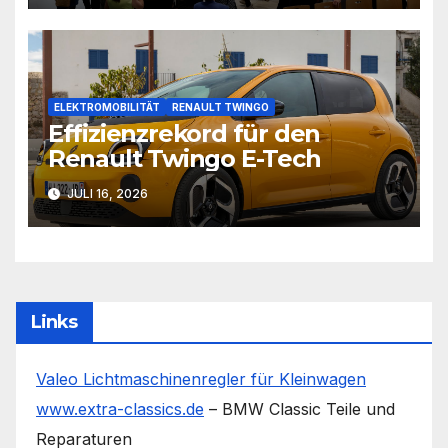
ELEKTROMOBILITÄT
RENAULT TWINGO
Effizienzrekord für den
Renault Twingo E-Tech
JULI 16, 2026
Links
Valeo Lichtmaschinenregler für Kleinwagen
www.extra-classics.de
– BMW Classic Teile und
Reparaturen