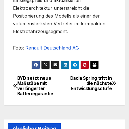
Einstiegspreis und aktualisierter
Elektroarchitektur unterstreicht die
Positionierung des Modells als einer der
volumenstärksten Vertreter im kompakten
Elektrofahrzeugsegment.
Foto:
Renault Deutschland AG
BYD setzt neue
Dacia Spring tritt in
Beitragsnavigation
Maßstäbe mit
die nächste
verlängerter
Entwicklungsstufe
Batteriegarantie
Ähnlicher Beitrag