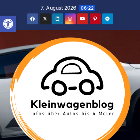
Inhalt
Zum
7. August 2026
06:22
springen
Inhalt
Werkzeugleiste öffnen
springen