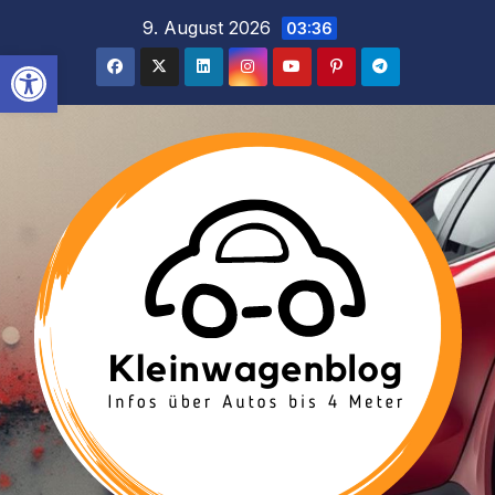
Inhalt
Zum
9. August 2026
03:36
springen
Inhalt
Werkzeugleiste öffnen
springen