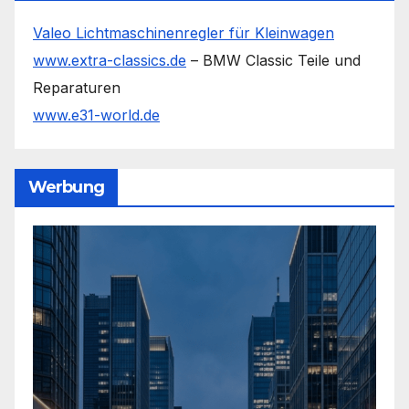
Valeo Lichtmaschinenregler für Kleinwagen
www.extra-classics.de
– BMW Classic Teile und
Reparaturen
www.e31-world.de
Werbung