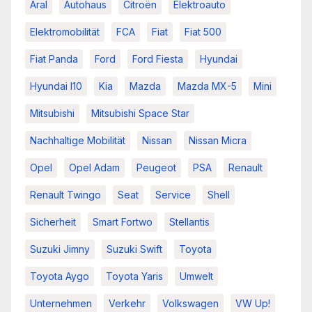
Aral
Autohaus
Citroën
Elektroauto
Elektromobilität
FCA
Fiat
Fiat 500
Fiat Panda
Ford
Ford Fiesta
Hyundai
Hyundai I10
Kia
Mazda
Mazda MX-5
Mini
Mitsubishi
Mitsubishi Space Star
Nachhaltige Mobilität
Nissan
Nissan Micra
Opel
Opel Adam
Peugeot
PSA
Renault
Renault Twingo
Seat
Service
Shell
Sicherheit
Smart Fortwo
Stellantis
Suzuki Jimny
Suzuki Swift
Toyota
Toyota Aygo
Toyota Yaris
Umwelt
Unternehmen
Verkehr
Volkswagen
VW Up!