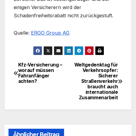
einigen Versicherern wird der
Schadenfreiheitsrabatt nicht zurückgestuft.
Quelle:
ERGO Group AG
Kfz-Versicherung –
Weltgedenktag für
Beitragsnavigation
worauf müssen
Verkehrsopfer:
Fahranfänger
Sicherer
achten?
Straßenverkehr
braucht auch
internationale
Zusammenarbeit
Ähnlicher Beitrag