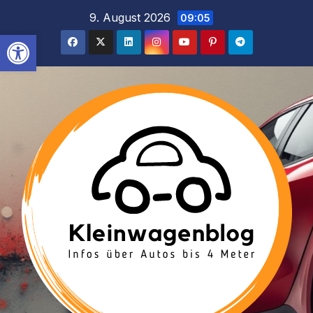
Inhalt
Zum
9. August 2026
09:05
springen
Inhalt
Werkzeugleiste öffnen
springen