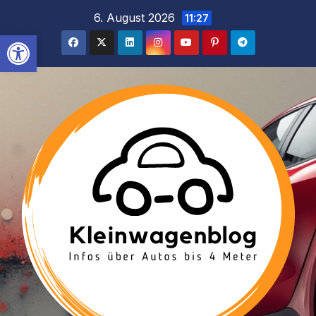
Inhalt
Zum
6. August 2026
11:27
springen
Inhalt
Werkzeugleiste öffnen
springen