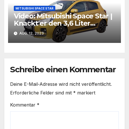
MITSUBISHI SPACE STAR
Video: Mitsubishi Space Star |
Knackt er den 3,6 Liter
Rekord? | asphalt.art
AUG. 12, 2023
Schreibe einen Kommentar
Deine E-Mail-Adresse wird nicht veröffentlicht.
Erforderliche Felder sind mit
*
markiert
Kommentar
*