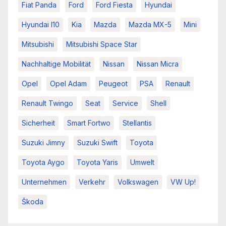
Fiat Panda
Ford
Ford Fiesta
Hyundai
Hyundai I10
Kia
Mazda
Mazda MX-5
Mini
Mitsubishi
Mitsubishi Space Star
Nachhaltige Mobilität
Nissan
Nissan Micra
Opel
Opel Adam
Peugeot
PSA
Renault
Renault Twingo
Seat
Service
Shell
Sicherheit
Smart Fortwo
Stellantis
Suzuki Jimny
Suzuki Swift
Toyota
Toyota Aygo
Toyota Yaris
Umwelt
Unternehmen
Verkehr
Volkswagen
VW Up!
Škoda