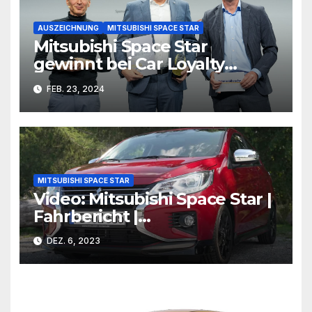
AUSZEICHNUNG
MITSUBISHI SPACE STAR
Mitsubishi Space Star
gewinnt bei Car Loyalty
Awards
FEB. 23, 2024
MITSUBISHI SPACE STAR
Video: Mitsubishi Space Star |
Fahrbericht |
BlackForestDrive
DEZ. 6, 2023