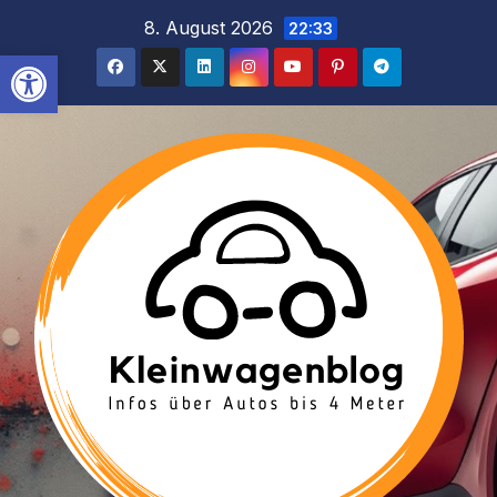
Inhalt
Zum
8. August 2026
22:33
springen
Inhalt
Werkzeugleiste öffnen
springen