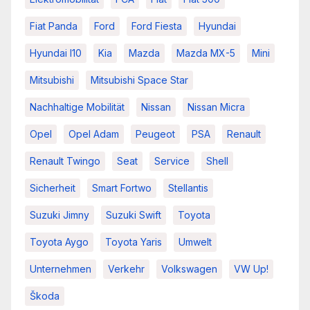
Fiat Panda
Ford
Ford Fiesta
Hyundai
Hyundai I10
Kia
Mazda
Mazda MX-5
Mini
Mitsubishi
Mitsubishi Space Star
Nachhaltige Mobilität
Nissan
Nissan Micra
Opel
Opel Adam
Peugeot
PSA
Renault
Renault Twingo
Seat
Service
Shell
Sicherheit
Smart Fortwo
Stellantis
Suzuki Jimny
Suzuki Swift
Toyota
Toyota Aygo
Toyota Yaris
Umwelt
Unternehmen
Verkehr
Volkswagen
VW Up!
Škoda