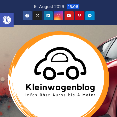
Inhalt
Zum
9. August 2026
16:06
springen
Inhalt
Werkzeugleiste öffnen
springen