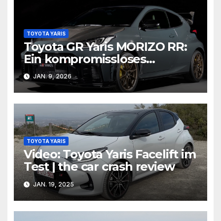
TOYOTA YARIS
Toyota GR Yaris MORIZO RR:
Ein kompromissloses
Sondermodell aus der
JAN. 9, 2026
Grünen Hölle
TOYOTA YARIS
Video: Toyota Yaris Facelift im
Test | the car crash review
JAN. 19, 2025