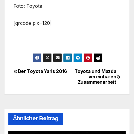
Foto: Toyota
[qrcode pix=120]
Der Toyota Yaris 2016
Toyota und Mazda
Beitragsnavigation
vereinbaren
Zusammenarbeit
Ähnlicher Beitrag