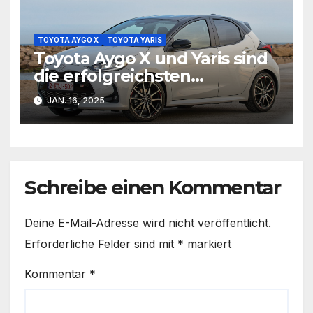
TOYOTA AYGO X
TOYOTA YARIS
Toyota Aygo X und Yaris sind
die erfolgreichsten
Kleinwagen in Deutschland
JAN. 16, 2025
Schreibe einen Kommentar
Deine E-Mail-Adresse wird nicht veröffentlicht.
Erforderliche Felder sind mit
*
markiert
Kommentar
*