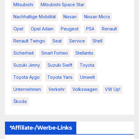
Mitsubishi
Mitsubishi Space Star
Nachhaltige Mobilität
Nissan
Nissan Micra
Opel
Opel Adam
Peugeot
PSA
Renault
Renault Twingo
Seat
Service
Shell
Sicherheit
Smart Fortwo
Stellantis
Suzuki Jimny
Suzuki Swift
Toyota
Toyota Aygo
Toyota Yaris
Umwelt
Unternehmen
Verkehr
Volkswagen
VW Up!
Škoda
*Affiliate-/Werbe-Links