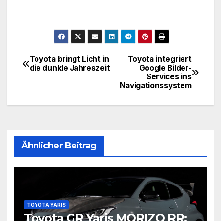
Toyota bringt Licht in
Toyota integriert
Beitragsnavigation
die dunkle Jahreszeit
Google Bilder-
Services ins
Navigationssystem
Ähnlicher Beitrag
TOYOTA YARIS
Toyota GR Yaris MORIZO RR: