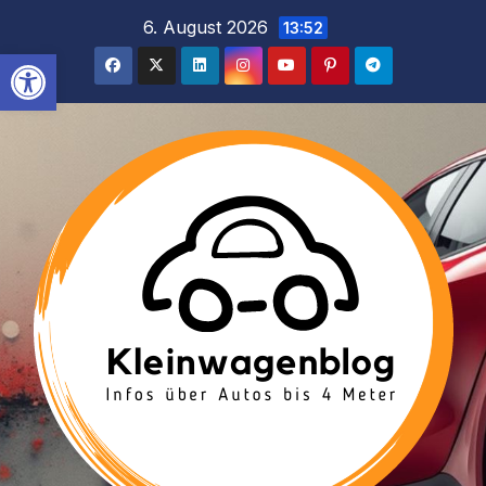
Inhalt
Zum
6. August 2026
13:52
springen
Inhalt
Werkzeugleiste öffnen
springen