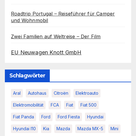
Roadtrip Portugal – Reiseführer für Camper
und Wohnmobil
Zwei Familien auf Weltreise – Der Film
EU Neuwagen Knott GmbH
Schlagwörter
Aral
Autohaus
Citroën
Elektroauto
Elektromobilität
FCA
Fiat
Fiat 500
Fiat Panda
Ford
Ford Fiesta
Hyundai
Hyundai I10
Kia
Mazda
Mazda MX-5
Mini