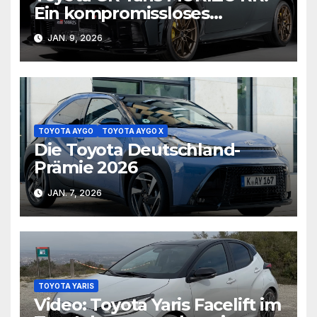
Ein kompromissloses
Sondermodell aus der
JAN. 9, 2026
Grünen Hölle
TOYOTA AYGO
TOYOTA AYGO X
Die Toyota Deutschland-
Prämie 2026
JAN. 7, 2026
TOYOTA YARIS
Video: Toyota Yaris Facelift im