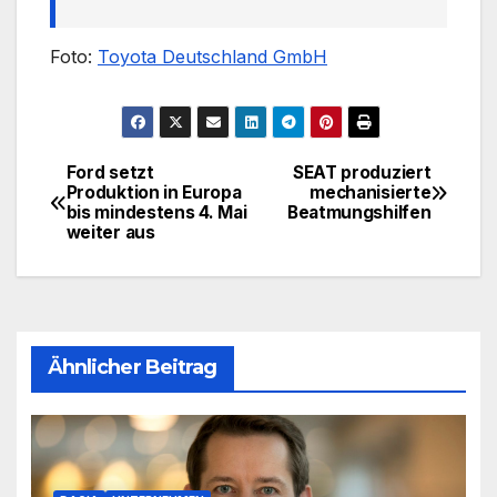
Foto:
Toyota Deutschland GmbH
Ford setzt
SEAT produziert
Beitragsnavigation
Produktion in Europa
mechanisierte
bis mindestens 4. Mai
Beatmungshilfen
weiter aus
Ähnlicher Beitrag