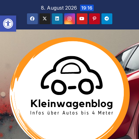
Inhalt
Zum
8. August 2026
19:16
springen
Inhalt
Werkzeugleiste öffnen
springen