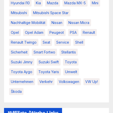
Hyundai I10
Kia
Mazda
Mazda MX-5
Mini
Mitsubishi
Mitsubishi Space Star
Nachhaltige Mobilität
Nissan
Nissan Micra
Opel
Opel Adam
Peugeot
PSA
Renault
Renault Twingo
Seat
Service
Shell
Sicherheit
Smart Fortwo
Stellantis
Suzuki Jimny
Suzuki Swift
Toyota
Toyota Aygo
Toyota Yaris
Umwelt
Unternehmen
Verkehr
Volkswagen
VW Up!
Škoda
*Affiliate-/Werbe-Links