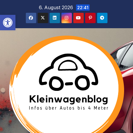
Inhalt
Zum
6. August 2026
22:41
springen
Inhalt
Werkzeugleiste öffnen
springen