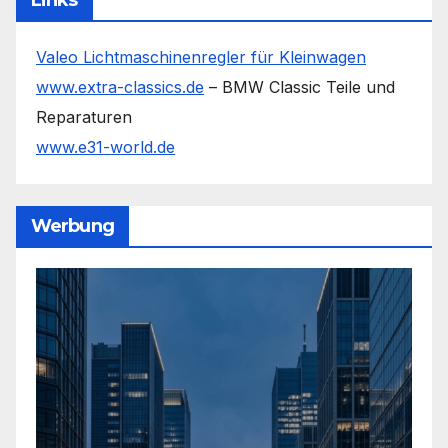
Valeo Lichtmaschinenregler für Kleinwagen
www.extra-classics.de
– BMW Classic Teile und
Reparaturen
www.e31-world.de
Werbung