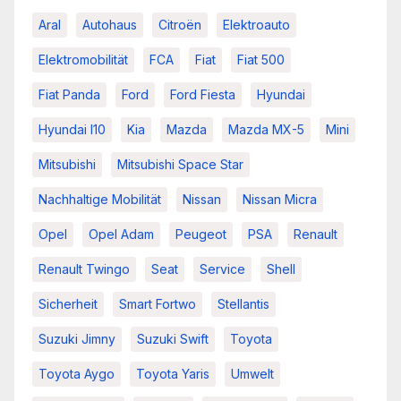
Aral
Autohaus
Citroën
Elektroauto
Elektromobilität
FCA
Fiat
Fiat 500
Fiat Panda
Ford
Ford Fiesta
Hyundai
Hyundai I10
Kia
Mazda
Mazda MX-5
Mini
Mitsubishi
Mitsubishi Space Star
Nachhaltige Mobilität
Nissan
Nissan Micra
Opel
Opel Adam
Peugeot
PSA
Renault
Renault Twingo
Seat
Service
Shell
Sicherheit
Smart Fortwo
Stellantis
Suzuki Jimny
Suzuki Swift
Toyota
Toyota Aygo
Toyota Yaris
Umwelt