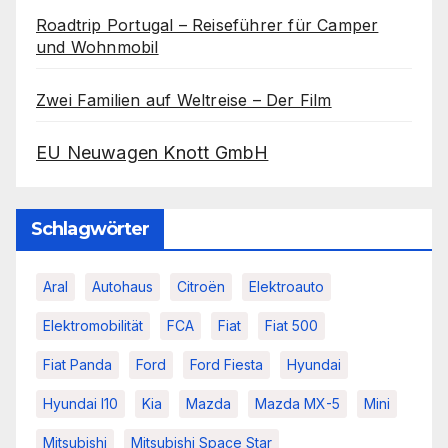
Roadtrip Portugal – Reiseführer für Camper
und Wohnmobil
Zwei Familien auf Weltreise – Der Film
EU Neuwagen Knott GmbH
Schlagwörter
Aral
Autohaus
Citroën
Elektroauto
Elektromobilität
FCA
Fiat
Fiat 500
Fiat Panda
Ford
Ford Fiesta
Hyundai
Hyundai I10
Kia
Mazda
Mazda MX-5
Mini
Mitsubishi
Mitsubishi Space Star