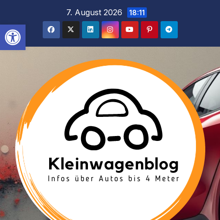
Inhalt
Zum
7. August 2026
18:11
springen
Inhalt
Werkzeugleiste öffnen
springen