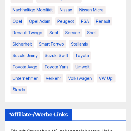
Nachhaltige Mobilität
Nissan
Nissan Micra
Opel
Opel Adam
Peugeot
PSA
Renault
Renault Twingo
Seat
Service
Shell
Sicherheit
Smart Fortwo
Stellantis
Suzuki Jimny
Suzuki Swift
Toyota
Toyota Aygo
Toyota Yaris
Umwelt
Unternehmen
Verkehr
Volkswagen
VW Up!
Škoda
*Affiliate-/Werbe-Links