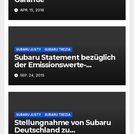
APR. 15, 2016
SUBARU JUSTY
SUBARU TREZIA
Subaru Statement bezüglich
der Emissionswerte-
Ermittlung bei seinen Diesel-
SEP. 24, 2015
Motoren
SUBARU JUSTY
SUBARU TREZIA
Stellungnahme von Subaru
Deutschland zu