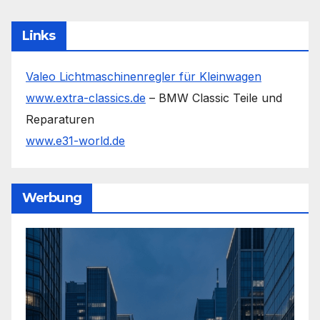
Links
Valeo Lichtmaschinenregler für Kleinwagen
www.extra-classics.de
– BMW Classic Teile und
Reparaturen
www.e31-world.de
Werbung