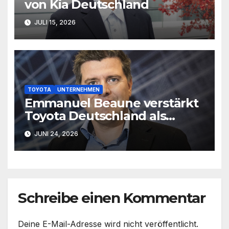
von Kia Deutschland
JULI 15, 2026
TOYOTA
UNTERNEHMEN
Emmanuel Beaune verstärkt
Toyota Deutschland als
Marketingleiter
JUNI 24, 2026
Schreibe einen Kommentar
Deine E-Mail-Adresse wird nicht veröffentlicht.