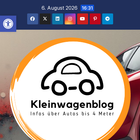
Inhalt
Zum
6. August 2026
16:31
springen
Inhalt
Werkzeugleiste öffnen
springen