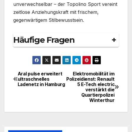
unverwechselbar – der Topolino Sport vereint
zeitlose Anziehungskraft mit frischem,
gegenwärtigem Stilbewusstsein.
Häufige Fragen
+
Aral pulse erweitert
Elektromobilität im
Beitragsnavigation
ultraschnelles
Polizeidienst: Renault
Ladenetz in Hamburg
5 E-Tech electric
verstärkt die
Quartierpolizei
Winterthur