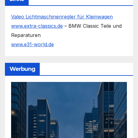
Valeo Lichtmaschinenregler für Kleinwagen
www.extra-classics.de
– BMW Classic Teile und
Reparaturen
www.e31-world.de
Werbung