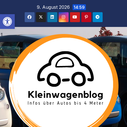
Inhalt
Zum
9. August 2026
14:59
springen
Inhalt
Werkzeugleiste öffnen
springen