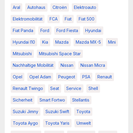
Aral
Autohaus
Citroën
Elektroauto
Elektromobilität
FCA
Fiat
Fiat 500
Fiat Panda
Ford
Ford Fiesta
Hyundai
Hyundai I10
Kia
Mazda
Mazda MX-5
Mini
Mitsubishi
Mitsubishi Space Star
Nachhaltige Mobilität
Nissan
Nissan Micra
Opel
Opel Adam
Peugeot
PSA
Renault
Renault Twingo
Seat
Service
Shell
Sicherheit
Smart Fortwo
Stellantis
Suzuki Jimny
Suzuki Swift
Toyota
Toyota Aygo
Toyota Yaris
Umwelt