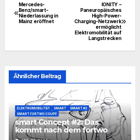
Mercedes-
IONITY –
Beitragsnavigation
Benz/smart-
Paneuropäisches
Niederlassung in
High-Power-
Mainz eröffnet
Charging-Netzwerk
ermöglicht
Elektromobilität auf
Langstrecken
Ähnlicher Beitrag
ELEKTROMOBILITÄT
SMART
SMART #2
SMART FORTWO COUPÉ
smart Concept #2: Das
kommt nach dem fortwo