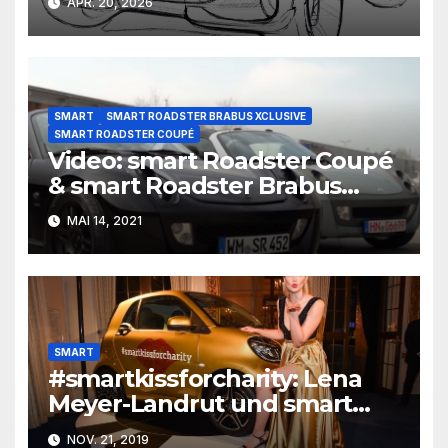
APR. 20, 2026
SMART
SMART ROADSTER BRABUS XCLUSIVE
SMART ROADSTER COUPÉ
Video: smart Roadster Coupé
& smart Roadster Brabus
Xclusive | CarRanger
MAI 14, 2021
SMART
#smartkissforcharity: Lena
Meyer-Landrut und smart
engagieren sich für
NOV. 21, 2019