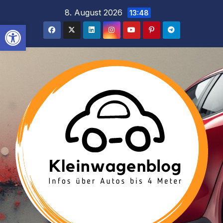
Inhalt
Zum
8. August 2026
13:48
springen
Inhalt
Werkzeugleiste öffnen
springen