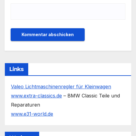
Links
Valeo Lichtmaschinenregler für Kleinwagen
www.extra-classics.de
– BMW Classic Teile und
Reparaturen
www.e31-world.de