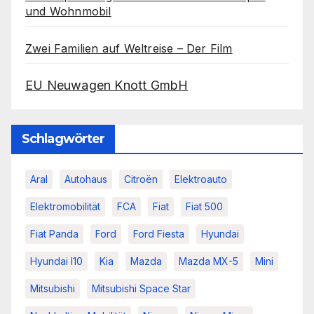
und Wohnmobil
Zwei Familien auf Weltreise – Der Film
EU Neuwagen Knott GmbH
Schlagwörter
Aral
Autohaus
Citroën
Elektroauto
Elektromobilität
FCA
Fiat
Fiat 500
Fiat Panda
Ford
Ford Fiesta
Hyundai
Hyundai I10
Kia
Mazda
Mazda MX-5
Mini
Mitsubishi
Mitsubishi Space Star