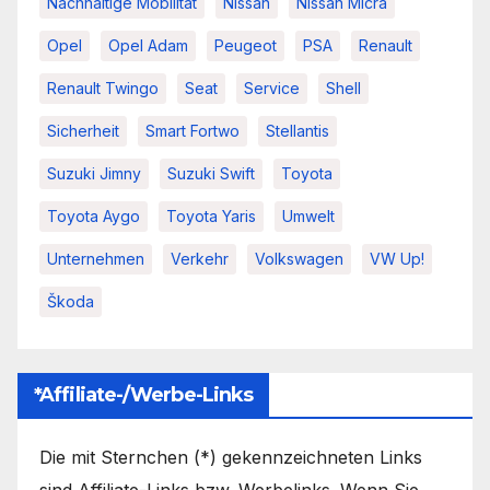
Nachhaltige Mobilität
Nissan
Nissan Micra
Opel
Opel Adam
Peugeot
PSA
Renault
Renault Twingo
Seat
Service
Shell
Sicherheit
Smart Fortwo
Stellantis
Suzuki Jimny
Suzuki Swift
Toyota
Toyota Aygo
Toyota Yaris
Umwelt
Unternehmen
Verkehr
Volkswagen
VW Up!
Škoda
*Affiliate-/Werbe-Links
Die mit Sternchen (*) gekennzeichneten Links
sind Affiliate-Links bzw. Werbelinks. Wenn Sie