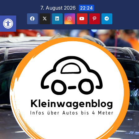
Inhalt
Zum
7. August 2026
22:24
springen
Inhalt
Werkzeugleiste öffnen
springen