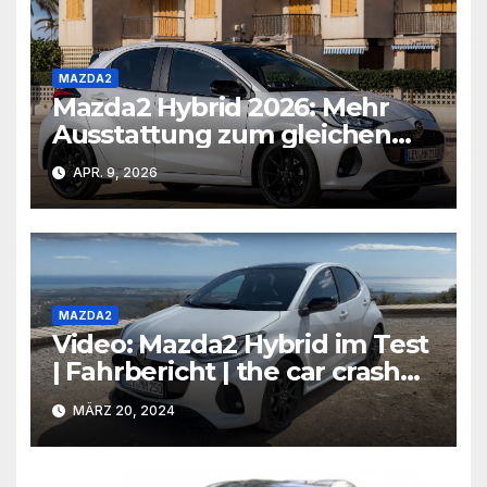
MAZDA2
Mazda2 Hybrid 2026: Mehr
Ausstattung zum gleichen
Einstiegspreis
APR. 9, 2026
MAZDA2
Video: Mazda2 Hybrid im Test
| Fahrbericht | the car crash
review
MÄRZ 20, 2024