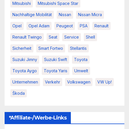
Mitsubishi
Mitsubishi Space Star
Nachhaltige Mobilität
Nissan
Nissan Micra
Opel
Opel Adam
Peugeot
PSA
Renault
Renault Twingo
Seat
Service
Shell
Sicherheit
Smart Fortwo
Stellantis
Suzuki Jimny
Suzuki Swift
Toyota
Toyota Aygo
Toyota Yaris
Umwelt
Unternehmen
Verkehr
Volkswagen
VW Up!
Škoda
*Affiliate-/Werbe-Links