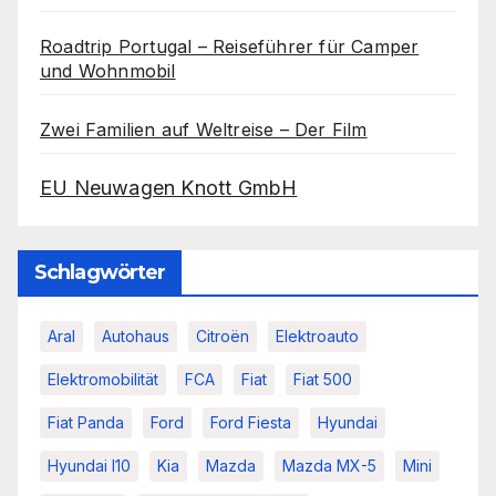
Roadtrip Portugal – Reiseführer für Camper
und Wohnmobil
Zwei Familien auf Weltreise – Der Film
EU Neuwagen Knott GmbH
Schlagwörter
Aral
Autohaus
Citroën
Elektroauto
Elektromobilität
FCA
Fiat
Fiat 500
Fiat Panda
Ford
Ford Fiesta
Hyundai
Hyundai I10
Kia
Mazda
Mazda MX-5
Mini