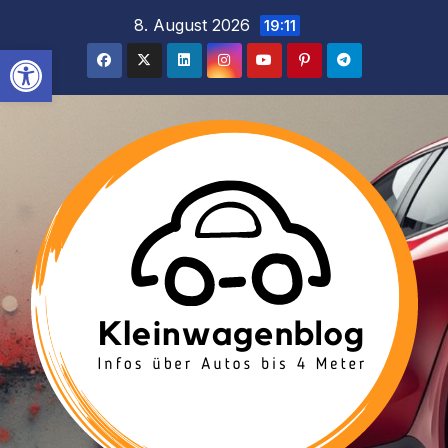
Inhalt
Zum
8. August 2026
19:11
springen
Inhalt
Werkzeugleiste öffnen
springen