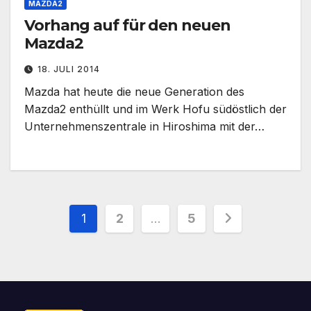
MAZDA2
Vorhang auf für den neuen
Mazda2
18. JULI 2014
Mazda hat heute die neue Generation des
Mazda2 enthüllt und im Werk Hofu südöstlich der
Unternehmenszentrale in Hiroshima mit der…
Seitennummerierung
1
2
…
5
der
Beiträge