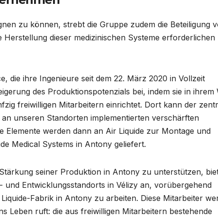
gnen zu können, strebt die Gruppe zudem die Beteiligung 
e Herstellung dieser medizinischen Systeme erforderlichen
, die ihre Ingenieure seit dem 22. März 2020 in Vollzeit
teigerung des Produktionspotenzials bei, indem sie in ihrem
fzig freiwilligen Mitarbeitern einrichtet. Dort kann der zent
 an unseren Standorten implementierten verschärften
se Elemente werden dann an Air Liquide zur Montage und
ide Medical Systems in Antony geliefert.
 Stärkung seiner Produktion in Antony zu unterstützen, bie
- und Entwicklungsstandorts in Vélizy an, vorübergehend
ir Liquide-Fabrik in Antony zu arbeiten. Diese Mitarbeiter w
 ins Leben ruft: die aus freiwilligen Mitarbeitern bestehende