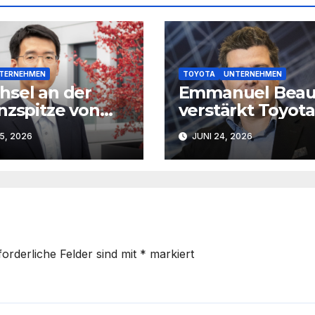
TERNEHMEN
TOYOTA
UNTERNEHMEN
sel an der
Emmanuel Bea
nzspitze von
verstärkt Toyota
Deutschland
Deutschland als
15, 2026
JUNI 24, 2026
Marketingleiter
forderliche Felder sind mit
*
markiert