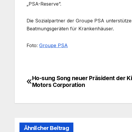
„PSA-Reserve”.
Die Sozialpartner der Groupe PSA unterstütz
Beatmungsgeräten für Krankenhäuser.
Foto:
Groupe PSA
Ho-sung Song neuer Präsident der K
Beitragsnavigation
Motors Corporation
Ähnlicher Beitrag