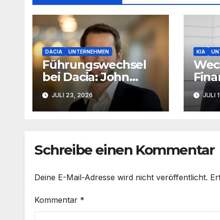
DACIA
UNTERNEHMEN
KIA
UN
Führungswechsel
Wech
bei Dacia: John
Fina
Cleworth wird
Kia 
JULI 23, 2026
JULI 
neuer Produktchef
Schreibe einen Kommentar
Deine E-Mail-Adresse wird nicht veröffentlicht.
Er
Kommentar
*