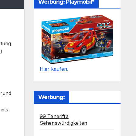
Werbung: Playmobil*
itung
d
Hier kaufen.
 rund
Werbung:
eits
99 Teneriffa
Sehenswürdigkeiten