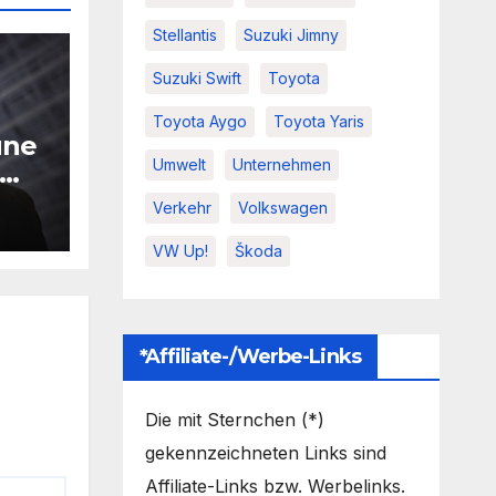
Stellantis
Suzuki Jimny
Suzuki Swift
Toyota
Toyota Aygo
Toyota Yaris
une
Umwelt
Unternehmen
Verkehr
Volkswagen
VW Up!
Škoda
*Affiliate-/Werbe-Links
Die mit Sternchen (*)
gekennzeichneten Links sind
Affiliate-Links bzw. Werbelinks.