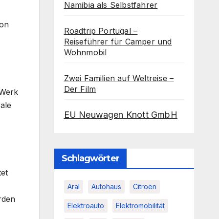
Namibia als Selbstfahrer
von
Roadtrip Portugal –
Reiseführer für Camper und
Wohnmobil
Zwei Familien auf Weltreise –
Der Film
 Werk
rale
EU Neuwagen Knott GmbH
Schlagwörter
tet
Aral
Autohaus
Citroën
erden
Elektroauto
Elektromobilität