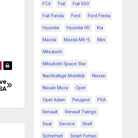
FCA
Fiat
Fiat 500
Fiat Panda
Ford
Ford Fiesta
Hyundai
Hyundai I10
Kia
Mazda
Mazda MX-5
Mini
Mitsubishi
Mitsubishi Space Star
Nachhaltige Mobilität
Nissan
ive
Nissan Micra
Opel
SA
Opel Adam
Peugeot
PSA
Renault
Renault Twingo
Seat
Service
Shell
Sicherheit
Smart Fortwo