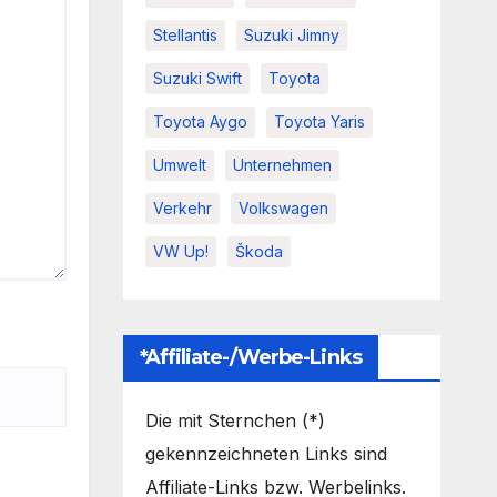
Stellantis
Suzuki Jimny
Suzuki Swift
Toyota
Toyota Aygo
Toyota Yaris
Umwelt
Unternehmen
Verkehr
Volkswagen
VW Up!
Škoda
*Affiliate-/Werbe-Links
Die mit Sternchen (*)
gekennzeichneten Links sind
Affiliate-Links bzw. Werbelinks.