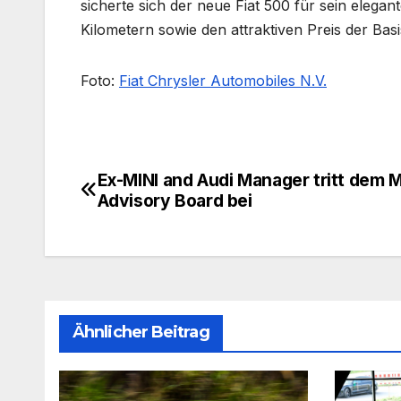
sicherte sich der neue Fiat 500 für sein elegan
Kilometern sowie den attraktiven Preis der Bas
Foto:
Fiat Chrysler Automobiles N.V.
Ex-MINI and Audi Manager tritt dem 
Beitragsnavigation
Advisory Board bei
Ähnlicher Beitrag