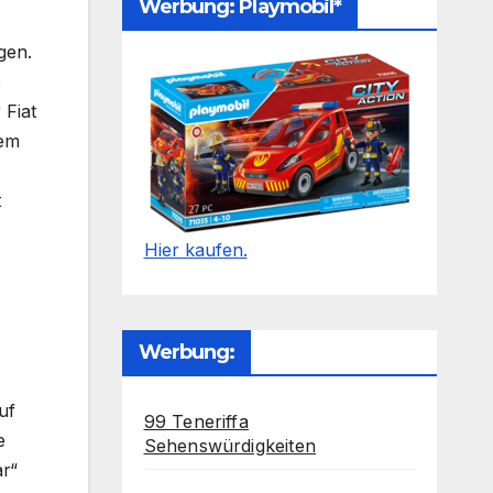
Werbung: Playmobil*
gen.
e
 Fiat
dem
t
Hier kaufen.
Werbung:
uf
99 Teneriffa
e
Sehenswürdigkeiten
ar“