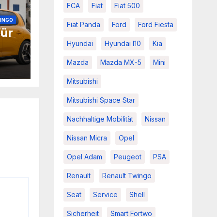
FCA
Fiat
Fiat 500
INGO
Fiat Panda
Ford
Ford Fiesta
für
Hyundai
Hyundai I10
Kia
Mazda
Mazda MX-5
Mini
Mitsubishi
Mitsubishi Space Star
Nachhaltige Mobilität
Nissan
Nissan Micra
Opel
Opel Adam
Peugeot
PSA
Renault
Renault Twingo
Seat
Service
Shell
Sicherheit
Smart Fortwo