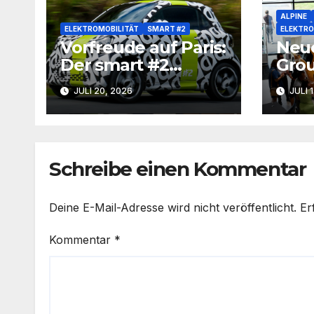
ALPINE
ELEKTROMOBILITÄT
SMART #2
ELEKTRO
Vorfreude auf Paris:
Neue
Der smart #2
Grou
kommt zurück auf
Mem
JULI 20, 2026
JULI 
die Straße
Schreibe einen Kommentar
Deine E-Mail-Adresse wird nicht veröffentlicht.
Er
Kommentar
*