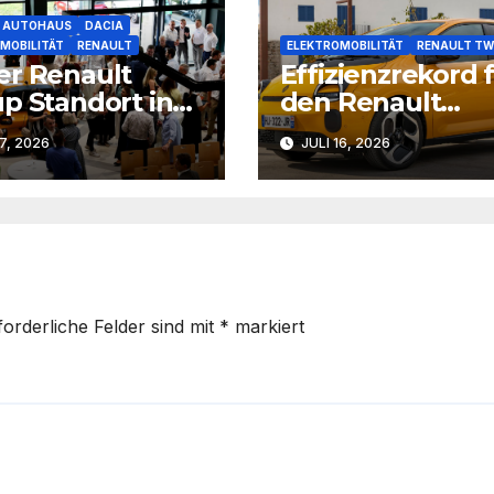
AUTOHAUS
DACIA
MOBILITÄT
RENAULT
ELEKTROMOBILITÄT
RENAULT TW
r Renault
Effizienzrekord 
p Standort in
den Renault
mingen
Twingo E-Tech
17, 2026
JULI 16, 2026
forderliche Felder sind mit
*
markiert