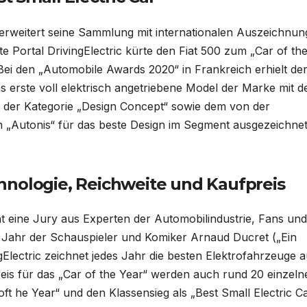
0 erweitert seine Sammlung mit internationalen Auszeichnun
rte Portal DrivingElectric kürte den Fiat 500 zum „Car of th
Bei den „Automobile Awards 2020“ in Frankreich erhielt der
 erste voll elektrisch angetriebene Model der Marke mit 
n der Kategorie „Design Concept“ sowie dem von der
n „Autonis“ für das beste Design im Segment ausgezeichne
hnologie, Reichweite und Kaufpreis
t eine Jury aus Experten der Automobilindustrie, Fans und
 Jahr der Schauspieler und Komiker Arnaud Ducret („Ein
gElectric zeichnet jedes Jahr die besten Elektrofahrzeuge a
is für das „Car of the Year“ werden auch rund 20 einzeln
ft he Year“ und den Klassensieg als „Best Small Electric C