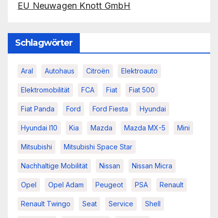
EU Neuwagen Knott GmbH
Schlagwörter
Aral
Autohaus
Citroën
Elektroauto
Elektromobilität
FCA
Fiat
Fiat 500
Fiat Panda
Ford
Ford Fiesta
Hyundai
Hyundai I10
Kia
Mazda
Mazda MX-5
Mini
Mitsubishi
Mitsubishi Space Star
Nachhaltige Mobilität
Nissan
Nissan Micra
Opel
Opel Adam
Peugeot
PSA
Renault
Renault Twingo
Seat
Service
Shell