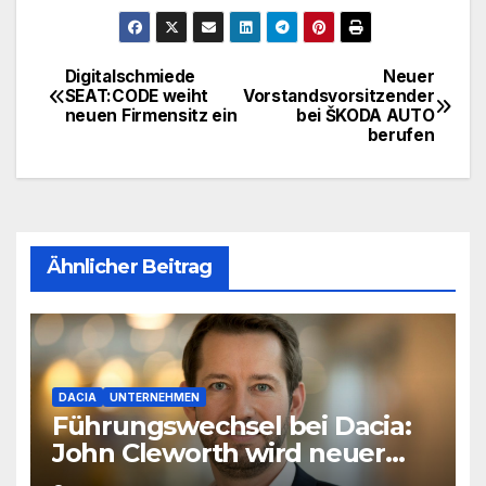
Digitalschmiede
Neuer
Beitragsnavigation
SEAT:CODE weiht
Vorstandsvorsitzender
neuen Firmensitz ein
bei ŠKODA AUTO
berufen
Ähnlicher Beitrag
DACIA
UNTERNEHMEN
Führungswechsel bei Dacia:
John Cleworth wird neuer
Produktchef