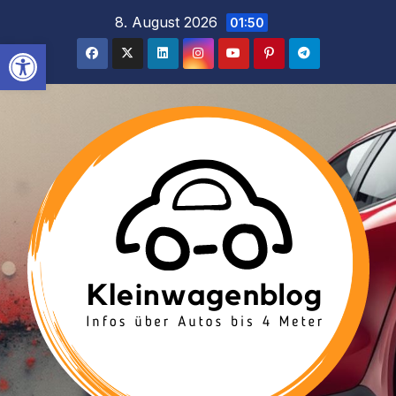
Inhalt
Zum
8. August 2026
01:50
springen
Inhalt
Werkzeugleiste öffnen
springen