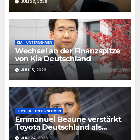
JULI 23, 2026
KIA
UNTERNEHMEN
Wechsel an der Finanzspitze
von Kia Deutschland
JULI 15, 2026
TOYOTA
UNTERNEHMEN
Emmanuel Beaune verstärkt
Toyota Deutschland als
Marketingleiter
JUNI 24, 2026