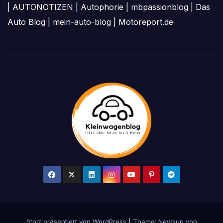
|
AUTONOTIZEN
|
Autophorie
|
mbpassionblog
|
Das
Auto Blog
|
mein-auto-blog
|
Motoreport.de
Stolz präsentiert von WordPress
|
Theme: Newsup von