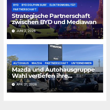
BYD
BYD DOLPHIN SURF
ELEKTROMOBILITÄT
PARTNERSCHAFT
Strategische Partnerschaft
zwischen BYD und Mediawan
JUNI 2, 2026
AUTOHAUS
MAZDA
PARTNERSCHAFT
UNTERNEHMEN
Mazda und Autohausgruppe
Wahl vertiefen ihre
Partnerschaft
APR. 21, 2026