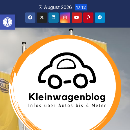
Inhalt
Zum
7. August 2026
17:12
springen
Inhalt
Werkzeugleiste öffnen
springen