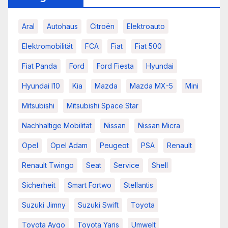
Aral
Autohaus
Citroën
Elektroauto
Elektromobilität
FCA
Fiat
Fiat 500
Fiat Panda
Ford
Ford Fiesta
Hyundai
Hyundai I10
Kia
Mazda
Mazda MX-5
Mini
Mitsubishi
Mitsubishi Space Star
Nachhaltige Mobilität
Nissan
Nissan Micra
Opel
Opel Adam
Peugeot
PSA
Renault
Renault Twingo
Seat
Service
Shell
Sicherheit
Smart Fortwo
Stellantis
Suzuki Jimny
Suzuki Swift
Toyota
Toyota Aygo
Toyota Yaris
Umwelt