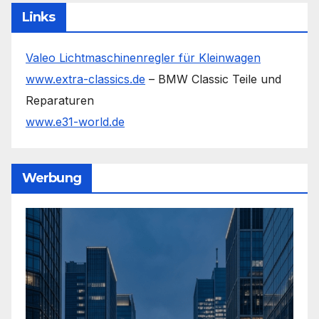
Links
Valeo Lichtmaschinenregler für Kleinwagen
www.extra-classics.de
– BMW Classic Teile und
Reparaturen
www.e31-world.de
Werbung