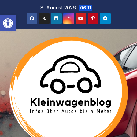
Inhalt
Zum
8. August 2026
06:11
springen
Inhalt
Werkzeugleiste öffnen
springen