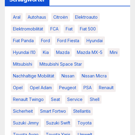
Aral
Autohaus
Citroën
Elektroauto
Elektromobilität
FCA
Fiat
Fiat 500
Fiat Panda
Ford
Ford Fiesta
Hyundai
Hyundai I10
Kia
Mazda
Mazda MX-5
Mini
Mitsubishi
Mitsubishi Space Star
Nachhaltige Mobilität
Nissan
Nissan Micra
Opel
Opel Adam
Peugeot
PSA
Renault
Renault Twingo
Seat
Service
Shell
Sicherheit
Smart Fortwo
Stellantis
Suzuki Jimny
Suzuki Swift
Toyota
Toyota Aygo
Toyota Yaris
Umwelt