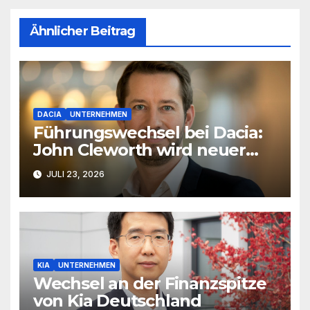
Ähnlicher Beitrag
DACIA
UNTERNEHMEN
Führungswechsel bei Dacia:
John Cleworth wird neuer
Produktchef
JULI 23, 2026
KIA
UNTERNEHMEN
Wechsel an der Finanzspitze
von Kia Deutschland