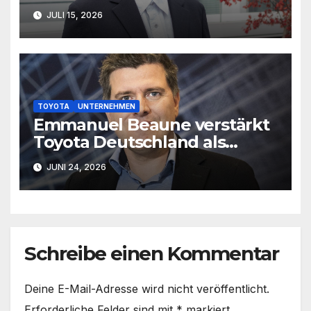
JULI 15, 2026
TOYOTA
UNTERNEHMEN
Emmanuel Beaune verstärkt
Toyota Deutschland als
Marketingleiter
JUNI 24, 2026
Schreibe einen Kommentar
Deine E-Mail-Adresse wird nicht veröffentlicht.
Erforderliche Felder sind mit
*
markiert