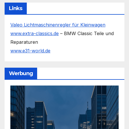
Links
Valeo Lichtmaschinenregler für Kleinwagen
www.extra-classics.de
– BMW Classic Teile und
Reparaturen
www.e31-world.de
Werbung