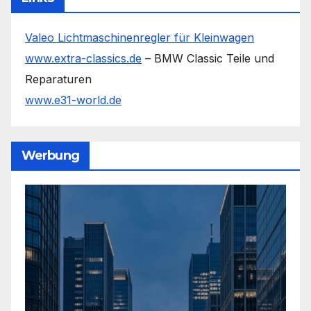
Valeo Lichtmaschinenregler für Kleinwagen
www.extra-classics.de
– BMW Classic Teile und
Reparaturen
www.e31-world.de
Werbung