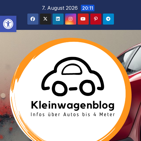
Inhalt
Zum
7. August 2026
20:11
springen
Inhalt
Werkzeugleiste öffnen
springen