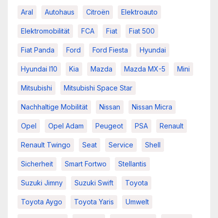
Aral
Autohaus
Citroën
Elektroauto
Elektromobilität
FCA
Fiat
Fiat 500
Fiat Panda
Ford
Ford Fiesta
Hyundai
Hyundai I10
Kia
Mazda
Mazda MX-5
Mini
Mitsubishi
Mitsubishi Space Star
Nachhaltige Mobilität
Nissan
Nissan Micra
Opel
Opel Adam
Peugeot
PSA
Renault
Renault Twingo
Seat
Service
Shell
Sicherheit
Smart Fortwo
Stellantis
Suzuki Jimny
Suzuki Swift
Toyota
Toyota Aygo
Toyota Yaris
Umwelt