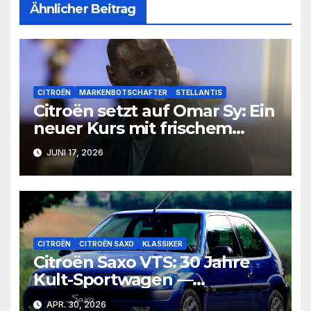
Ähnlicher Beitrag
CITROËN
MARKENBOTSCHAFTER
STELLANTIS
Citroën setzt auf Omar Sy: Ein
neuer Kurs mit frischem
Wind
JUNI 17, 2026
CITROËN
CITROËN SAXO
KLASSIKER
Citroën Saxo VTS: 30 Jahre
Kult-Sportwagen —
Geschichte, Technik und
APR. 30, 2026