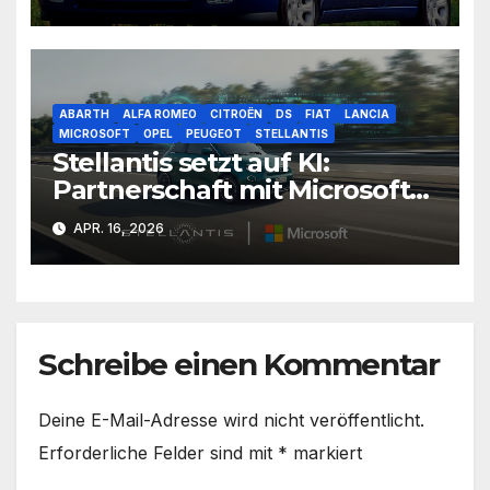
Preise heute
ABARTH
ALFA ROMEO
CITROËN
DS
FIAT
LANCIA
MICROSOFT
OPEL
PEUGEOT
STELLANTIS
Stellantis setzt auf KI:
Partnerschaft mit Microsoft
vertieft die digitale
APR. 16, 2026
Transformation
Schreibe einen Kommentar
Deine E-Mail-Adresse wird nicht veröffentlicht.
Erforderliche Felder sind mit
*
markiert