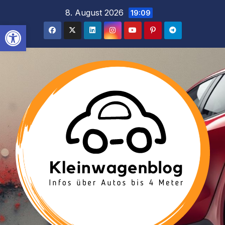
Inhalt
Zum
8. August 2026
19:09
springen
Inhalt
Werkzeugleiste öffnen
springen