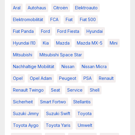
Aral
Autohaus
Citroën
Elektroauto
Elektromobilität
FCA
Fiat
Fiat 500
Fiat Panda
Ford
Ford Fiesta
Hyundai
Hyundai I10
Kia
Mazda
Mazda MX-5
Mini
Mitsubishi
Mitsubishi Space Star
Nachhaltige Mobilität
Nissan
Nissan Micra
Opel
Opel Adam
Peugeot
PSA
Renault
Renault Twingo
Seat
Service
Shell
Sicherheit
Smart Fortwo
Stellantis
Suzuki Jimny
Suzuki Swift
Toyota
Toyota Aygo
Toyota Yaris
Umwelt