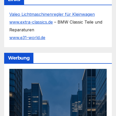
Valeo Lichtmaschinenregler für Kleinwagen
www.extra-classics.de
– BMW Classic Teile und
Reparaturen
www.e31-world.de
Werbung