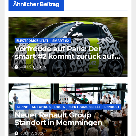
Ähnlicher Beitrag
ELEKTROMOBILITÄT
SMART #2
Vorfreude auf Paris: Der
smart #2 kommt zurück auf
die Straße
JULI 20, 2026
ALPINE
AUTOHAUS
DACIA
ELEKTROMOBILITÄT
RENAULT
Neuer Renault Group
Standort in Memmingen
JULI 17, 2026