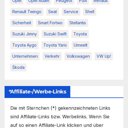
Opel
Opel Adam
Peugeot
PSA
Renault
Renault Twingo
Seat
Service
Shell
Sicherheit
Smart Fortwo
Stellantis
Suzuki Jimny
Suzuki Swift
Toyota
Toyota Aygo
Toyota Yaris
Umwelt
Unternehmen
Verkehr
Volkswagen
VW Up!
Škoda
*Affiliate-/Werbe-Links
Die mit Sternchen (*) gekennzeichneten Links
sind Affiliate-Links bzw. Werbelinks. Wenn Sie
auf so einen Affiliate-Link klicken und über