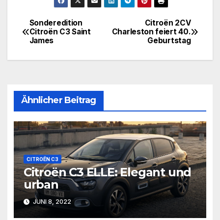
Sonderedition
Citroën 2CV
Beitragsnavigation
Citroën C3 Saint
Charleston feiert 40.
James
Geburtstag
Ähnlicher Beitrag
CITROËN C3
Citroën C3 ELLE: Elegant und
urban
JUNI 8, 2022