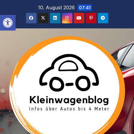
Inhalt
Zum
10. August 2026
07:41
springen
Inhalt
Werkzeugleiste öffnen
springen