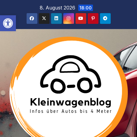
Inhalt
Zum
8. August 2026
18:00
springen
Inhalt
Werkzeugleiste öffnen
springen