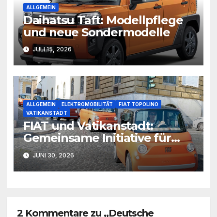
ALLGEMEIN
Daihatsu Taft: Modellpflege
und neue Sondermodelle
JULI 15, 2026
ALLGEMEIN
ELEKTROMOBILITÄT
FIAT TOPOLINO
VATIKANSTADT
FIAT und Vatikanstadt:
Gemeinsame Initiative für
nachhaltige Mikromobilität
JUNI 30, 2026
2 Kommentare zu „Deutsche