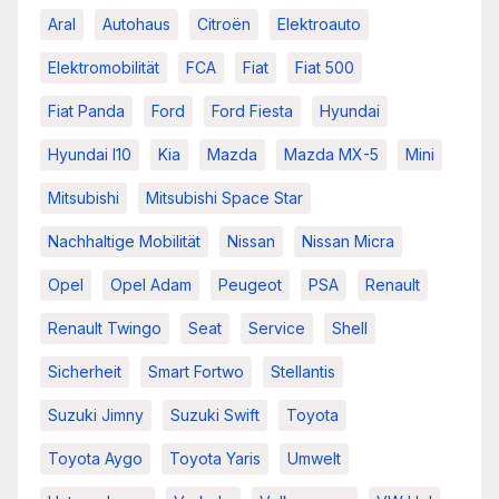
Aral
Autohaus
Citroën
Elektroauto
Elektromobilität
FCA
Fiat
Fiat 500
Fiat Panda
Ford
Ford Fiesta
Hyundai
Hyundai I10
Kia
Mazda
Mazda MX-5
Mini
Mitsubishi
Mitsubishi Space Star
Nachhaltige Mobilität
Nissan
Nissan Micra
Opel
Opel Adam
Peugeot
PSA
Renault
Renault Twingo
Seat
Service
Shell
Sicherheit
Smart Fortwo
Stellantis
Suzuki Jimny
Suzuki Swift
Toyota
Toyota Aygo
Toyota Yaris
Umwelt