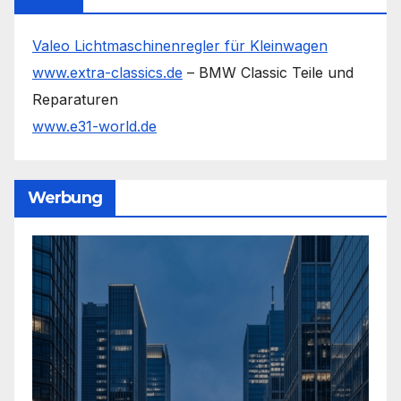
Valeo Lichtmaschinenregler für Kleinwagen
www.extra-classics.de
– BMW Classic Teile und
Reparaturen
www.e31-world.de
Werbung