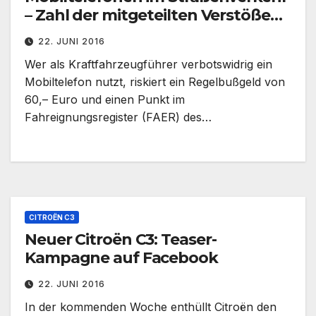
– Zahl der mitgeteilten Verstöße
an das Fahreignungsregister
22. JUNI 2016
rückläufig
Wer als Kraftfahrzeugführer verbotswidrig ein
Mobiltelefon nutzt, riskiert ein Regelbußgeld von
60,– Euro und einen Punkt im
Fahreignungsregister (FAER) des…
CITROËN C3
Neuer Citroën C3: Teaser-
Kampagne auf Facebook
22. JUNI 2016
In der kommenden Woche enthüllt Citroën den