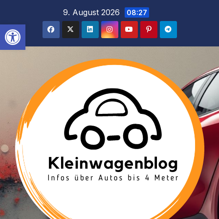
Inhalt
Zum
9. August 2026
08:27
springen
Inhalt
Werkzeugleiste öffnen
springen