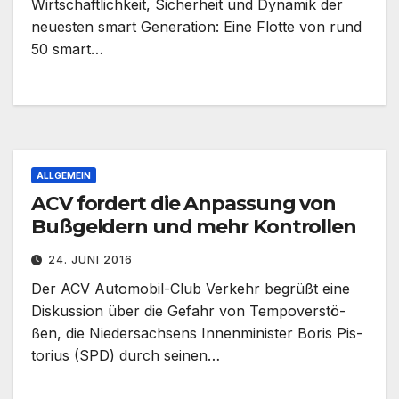
Wirtschaftlichkeit, Sicherheit und Dynamik der
neuesten smart Generation: Eine Flotte von rund
50 smart…
ALLGEMEIN
ACV fordert die Anpassung von
Bußgeldern und mehr Kontrollen
24. JUNI 2016
Der ACV Automobil-Club Ver­kehr be­grüßt eine
Dis­kus­sion über die Ge­fahr von Tem­po­ver­stö­
ßen, die Nie­der­sach­sens In­nen­mi­nis­ter Bo­ris Pis­
to­rius (SPD) durch sei­nen…