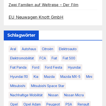
Zwei Familien auf Weltreise – Der Film
EU Neuwagen Knott GmbH
Schlagwörter
Aral
Autohaus
Citroën
Elektroauto
Elektromobilität
FCA
Fiat
Fiat 500
Fiat Panda
Ford
Ford Fiesta
Hyundai
Hyundai I10
Kia
Mazda
Mazda MX-5
Mini
Mitsubishi
Mitsubishi Space Star
Nachhaltige Mobilität
Nissan
Nissan Micra
Opel
Opel Adam
Peugeot
PSA
Renault