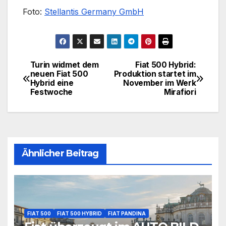
Foto:
Stellantis Germany GmbH
Turin widmet dem
Fiat 500 Hybrid:
Beitragsnavigation
neuen Fiat 500
Produktion startet im
Hybrid eine
November im Werk
Festwoche
Mirafiori
Ähnlicher Beitrag
FIAT 500
FIAT 500 HYBRID
FIAT PANDINA