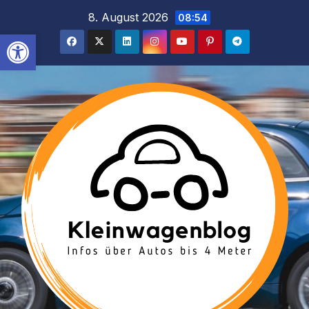
Inhalt
Zum
8. August 2026
08:54
springen
Inhalt
Werkzeugleiste öffnen
springen