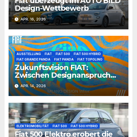
Fiat überzeugt im AUTO BILD
Design-Wettbewerb
APR. 16, 2026
AUSSTELLUNG
FIAT
FIAT 500
FIAT 500 HYBRID
FIAT GRANDE PANDA
FIAT PANDA
FIAT TOPOLINO
Zukunftsvision FIAT:
Zwischen Designanspruch
und urbaner Realität
APR. 14, 2026
ELEKTROMOBILITÄT
FIAT 500
FIAT 500 HYBRID
Fiat 500 Elektro erobert die