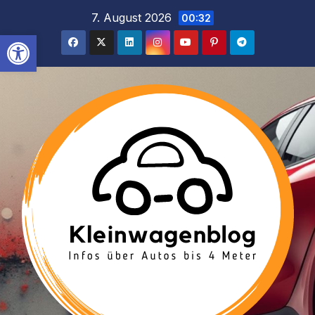
Inhalt
Zum
7. August 2026
00:32
springen
Inhalt
Werkzeugleiste öffnen
springen