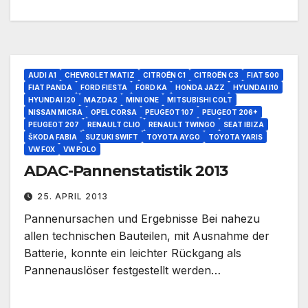
AUDI A1
CHEVROLET MATIZ
CITROËN C1
CITROËN C3
FIAT 500
FIAT PANDA
FORD FIESTA
FORD KA
HONDA JAZZ
HYUNDAI I10
HYUNDAI I20
MAZDA2
MINI ONE
MITSUBISHI COLT
NISSAN MICRA
OPEL CORSA
PEUGEOT 107
PEUGEOT 206+
PEUGEOT 207
RENAULT CLIO
RENAULT TWINGO
SEAT IBIZA
ŠKODA FABIA
SUZUKI SWIFT
TOYOTA AYGO
TOYOTA YARIS
VW FOX
VW POLO
ADAC-Pannenstatistik 2013
25. APRIL 2013
Pannenursachen und Ergebnisse Bei nahezu
allen technischen Bauteilen, mit Ausnahme der
Batterie, konnte ein leichter Rückgang als
Pannenauslöser festgestellt werden…