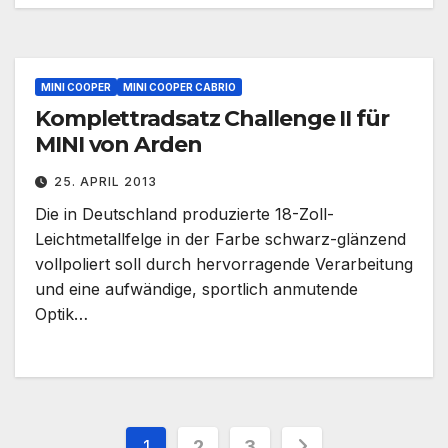
MINI COOPER
MINI COOPER CABRIO
Komplettradsatz Challenge II für
MINI von Arden
25. APRIL 2013
Die in Deutschland produzierte 18-Zoll-
Leichtmetallfelge in der Farbe schwarz-glänzend
vollpoliert soll durch hervorragende Verarbeitung
und eine aufwändige, sportlich anmutende
Optik…
Seitennummerierung
1
2
3