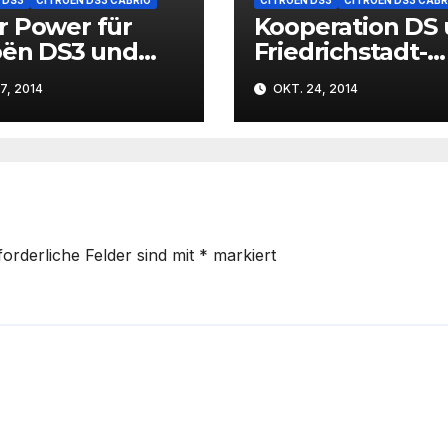
 Power für
Kooperation DS
oën DS3 und
Friedrichstadt-
Cabrio
Palast Berlin
7, 2014
OKT. 24, 2014
forderliche Felder sind mit
*
markiert