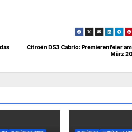
 das
Citroën DS3 Cabrio: Premierenfeier am
März 2
 DS3
CITROËN DS3 CABRIO
CITROËN DS3
CITROËN DS3 CABR