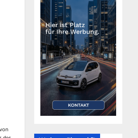
 von
r des