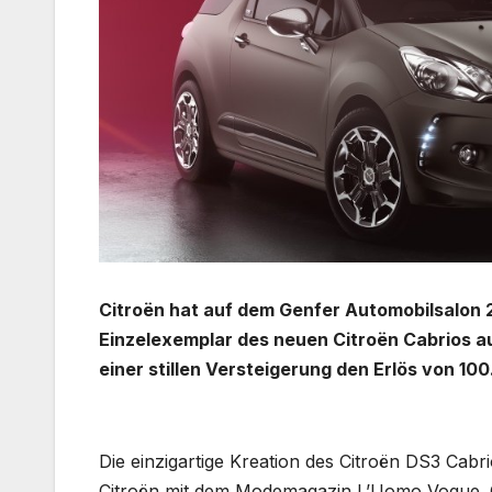
Citroën hat auf dem Genfer Automobilsalon 
Einzelexemplar des neuen Citroën Cabrios 
einer stillen Versteigerung den Erlös von 100
Die einzigartige Kreation des Citroën DS3 Cab
Citroën mit dem Modemagazin L’Uomo Vogue. C