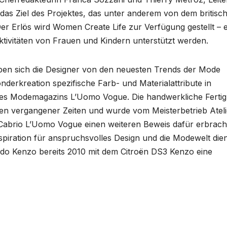
 das Ziel des Projektes, das unter anderem von dem britisc
r Erlös wird Women Create Life zur Verfügung gestellt – e
Aktivitäten von Frauen und Kindern unterstützt werden.
en sich die Designer von den neuesten Trends der Mode
onderkreation spezifische Farb- und Materialattribute in
des Modemagazins L’Uomo Vogue. Die handwerkliche Ferti
gen vergangener Zeiten und wurde vom Meisterbetrieb Ateli
 Cabrio L’Uomo Vogue einen weiteren Beweis dafür erbrach
nspiration für anspruchsvolles Design und die Modewelt die
do Kenzo bereits 2010 mit dem Citroën DS3 Kenzo eine