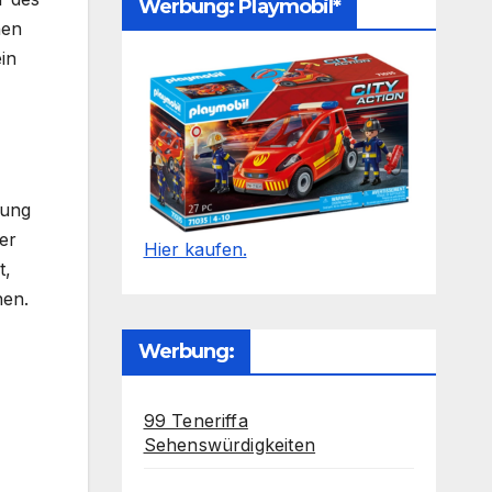
Werbung: Playmobil*
hen
in
gung
er
Hier kaufen.
t,
nen.
Werbung:
99 Teneriffa
Sehenswürdigkeiten