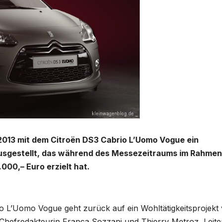
2013 mit dem Citroën DS3 Cabrio L’Uomo Vogue ein
ausgestellt, das während des Messezeitraums im Rahmen
.000,– Euro erzielt hat.
rio L’Uomo Vogue geht zurück auf ein Wohltätigkeitsprojekt
hefredakteurin Franca Sozzani und Thierry Metroz, Leite