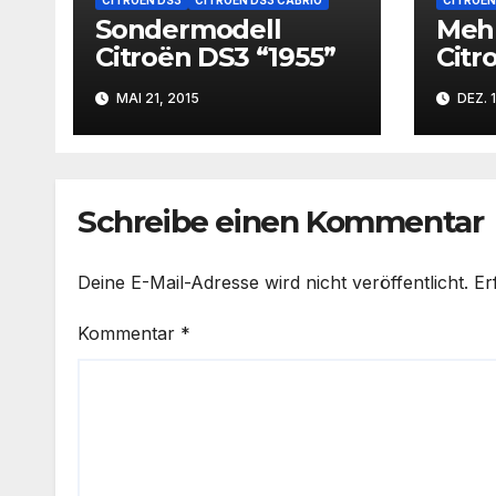
Sondermodell
Mehr
Citroën DS3 “1955”
Citr
DS3 
MAI 21, 2015
DEZ. 1
Schreibe einen Kommentar
Deine E-Mail-Adresse wird nicht veröffentlicht.
Er
Kommentar
*