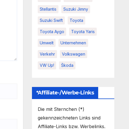
Stellantis
Suzuki Jimny
Suzuki Swift
Toyota
Toyota Aygo
Toyota Yaris
Umwelt
Unternehmen
Verkehr
Volkswagen
VW Up!
Škoda
*Affiliate-/Werbe-Links
Die mit Sternchen (*)
gekennzeichneten Links sind
Affiliate-Links bzw. Werbelinks.