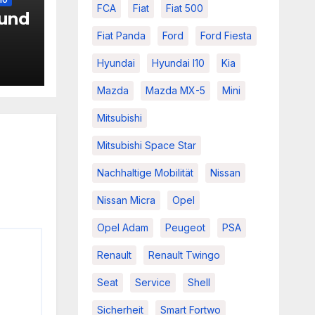
FCA
Fiat
Fiat 500
 und
Fiat Panda
Ford
Ford Fiesta
Hyundai
Hyundai I10
Kia
Mazda
Mazda MX-5
Mini
Mitsubishi
Mitsubishi Space Star
Nachhaltige Mobilität
Nissan
Nissan Micra
Opel
Opel Adam
Peugeot
PSA
Renault
Renault Twingo
Seat
Service
Shell
Sicherheit
Smart Fortwo