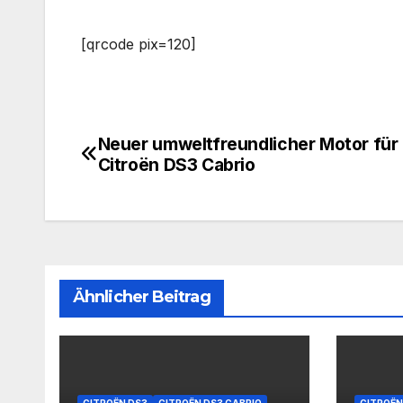
[qrcode pix=120]
Neuer umweltfreundlicher Motor für
Beitragsnavigation
Citroën DS3 Cabrio
Ähnlicher Beitrag
CITROËN DS3
CITROËN DS3 CABRIO
CITROËN