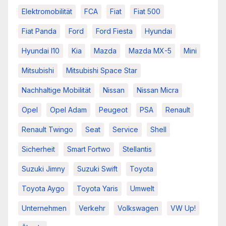
Elektromobilität
FCA
Fiat
Fiat 500
Fiat Panda
Ford
Ford Fiesta
Hyundai
Hyundai I10
Kia
Mazda
Mazda MX-5
Mini
Mitsubishi
Mitsubishi Space Star
Nachhaltige Mobilität
Nissan
Nissan Micra
Opel
Opel Adam
Peugeot
PSA
Renault
Renault Twingo
Seat
Service
Shell
Sicherheit
Smart Fortwo
Stellantis
Suzuki Jimny
Suzuki Swift
Toyota
Toyota Aygo
Toyota Yaris
Umwelt
Unternehmen
Verkehr
Volkswagen
VW Up!