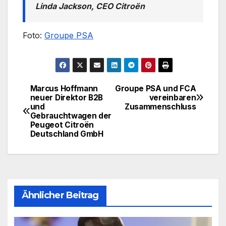
Linda Jackson, CEO Citroën
Foto:
Groupe PSA
Marcus Hoffmann
Groupe PSA und FCA
Beitragsnavigation
neuer Direktor B2B
vereinbaren
und
Zusammenschluss
Gebrauchtwagen der
Peugeot Citroën
Deutschland GmbH
Ähnlicher Beitrag