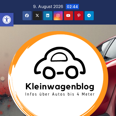
Inhalt
Zum
9. August 2026
02:44
springen
Inhalt
Werkzeugleiste öffnen
springen