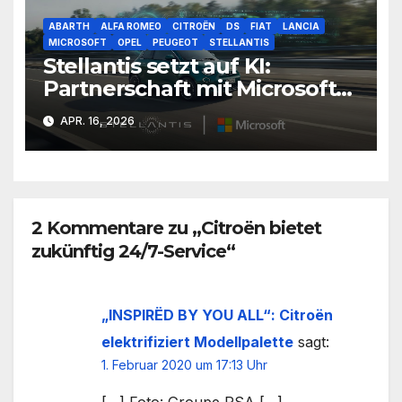
ABARTH
ALFA ROMEO
CITROËN
DS
FIAT
LANCIA
MICROSOFT
OPEL
PEUGEOT
STELLANTIS
Stellantis setzt auf KI:
Partnerschaft mit Microsoft
vertieft die digitale
APR. 16, 2026
Transformation
2 Kommentare zu „Citroën bietet
zukünftig 24/7-Service“
„INSPIRËD BY YOU ALL“: Citroën
elektrifiziert Modellpalette
sagt:
1. Februar 2020 um 17:13 Uhr
[…] Foto: Groupe PSA […]