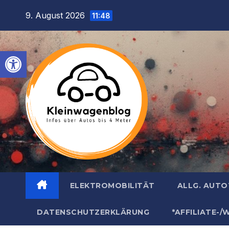
Inhalt
Zum
9. August 2026
springen
11:48
Inhalt
springen
Werkzeugleiste öffnen
ELEKTROMOBILITÄT
ALLG. AUT
DATENSCHUTZERKLÄRUNG
*AFFILIATE-/