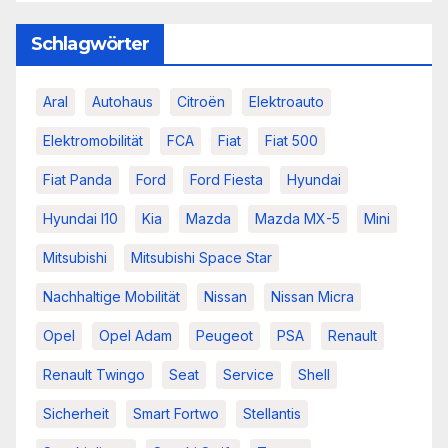
Schlagwörter
Aral
Autohaus
Citroën
Elektroauto
Elektromobilität
FCA
Fiat
Fiat 500
Fiat Panda
Ford
Ford Fiesta
Hyundai
Hyundai I10
Kia
Mazda
Mazda MX-5
Mini
Mitsubishi
Mitsubishi Space Star
Nachhaltige Mobilität
Nissan
Nissan Micra
Opel
Opel Adam
Peugeot
PSA
Renault
Renault Twingo
Seat
Service
Shell
Sicherheit
Smart Fortwo
Stellantis