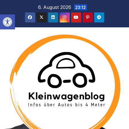
Inhalt
Zum
6. August 2026
23:12
springen
Inhalt
Werkzeugleiste öffnen
springen