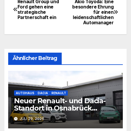
Renault Group und
Akio Toyoda: Eine
Beitragsnavigation
Ford gehen eine
besondere Ehrung
strategische
für einen
Partnerschaft ein
leidenschaftlichen
Automanager
Ähnlicher Beitrag
AUTOHAUS
DACIA
RENAULT
Neuer Renault- und Dacia-
Standort in Osnabrück
eröffnet
JULI 29, 2026