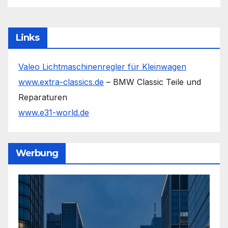
Links
Valeo Lichtmaschinenregler für Kleinwagen
www.extra-classics.de
– BMW Classic Teile und
Reparaturen
www.e31-world.de
Werbung