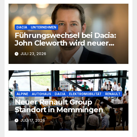
DACIA
UNTERNEHMEN
Führungswechsel bei Dacia:
John Cleworth wird neuer
Produktchef
JULI 23, 2026
ALPINE
AUTOHAUS
DACIA
ELEKTROMOBILITÄT
RENAULT
Neuer Renault Group
Standort in Memmingen
JULI 17, 2026