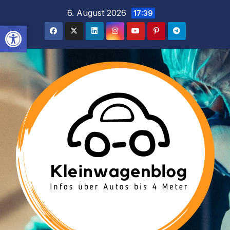
Inhalt
Zum
6. August 2026
17:39
springen
Inhalt
Werkzeugleiste öffnen
springen