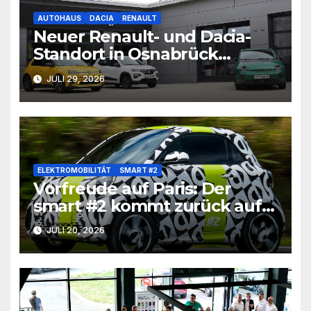
AUTOHAUS
DACIA
RENAULT
Neuer Renault- und Dacia-
Standort in Osnabrück
eröffnet
JULI 29, 2026
ELEKTROMOBILITÄT
SMART #2
Vorfreude auf Paris: Der
smart #2 kommt zurück auf
die Straße
JULI 20, 2026