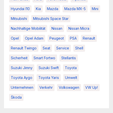
Hyundai I10
Kia
Mazda
Mazda MX-5
Mini
Mitsubishi
Mitsubishi Space Star
Nachhaltige Mobilität
Nissan
Nissan Micra
Opel
Opel Adam
Peugeot
PSA
Renault
Renault Twingo
Seat
Service
Shell
Sicherheit
Smart Fortwo
Stellantis
Suzuki Jimny
Suzuki Swift
Toyota
Toyota Aygo
Toyota Yaris
Umwelt
Unternehmen
Verkehr
Volkswagen
VW Up!
Škoda