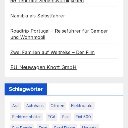
99 Teneriffa Sehenswürdigkeiten
Namibia als Selbstfahrer
Roadtrip Portugal – Reiseführer für Camper
und Wohnmobil
Zwei Familien auf Weltreise – Der Film
EU Neuwagen Knott GmbH
Schlagwörter
Aral
Autohaus
Citroën
Elektroauto
Elektromobilität
FCA
Fiat
Fiat 500
Fiat Panda
Ford
Ford Fiesta
Hyundai