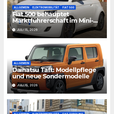
ALLGEMEIN
ELEKTROMOBILITÄT
FIAT 500
Fiat 500 behauptet
Marktführerschaft im Mini-
Segment
JULI 15, 2026
ALLGEMEIN
Daihatsu Taft: Modellpflege
und neue Sondermodelle
JULI 15, 2026