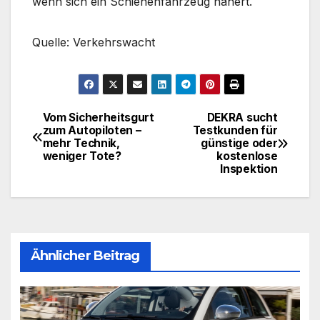
wenn sich ein Schienenfahrzeug nähert.
Quelle: Verkehrswacht
Vom Sicherheitsgurt
DEKRA sucht
Beitragsnavigation
zum Autopiloten –
Testkunden für
mehr Technik,
günstige oder
weniger Tote?
kostenlose
Inspektion
Ähnlicher Beitrag