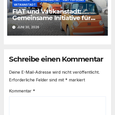
ALLGEMEIN
ELEKTROMOBILITÄT
FIAT TOPOLINO
VATIKANSTADT
FIAT und Vatikanstadt:
Gemeinsame Initiative für
nachhaltige Mikromobilität
JUNI 30, 2026
Schreibe einen Kommentar
Deine E-Mail-Adresse wird nicht veröffentlicht.
Erforderliche Felder sind mit
*
markiert
Kommentar
*