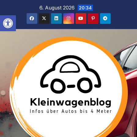
Inhalt
Zum
6. August 2026
20:34
springen
Inhalt
Werkzeugleiste öffnen
springen