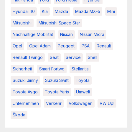
Hyundai I10
Kia
Mazda
Mazda MX-5
Mini
Mitsubishi
Mitsubishi Space Star
Nachhaltige Mobilität
Nissan
Nissan Micra
Opel
Opel Adam
Peugeot
PSA
Renault
Renault Twingo
Seat
Service
Shell
Sicherheit
Smart Fortwo
Stellantis
Suzuki Jimny
Suzuki Swift
Toyota
Toyota Aygo
Toyota Yaris
Umwelt
Unternehmen
Verkehr
Volkswagen
VW Up!
Škoda