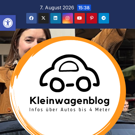
Inhalt
Zum
7. August 2026
15:38
springen
Inhalt
Werkzeugleiste öffnen
springen