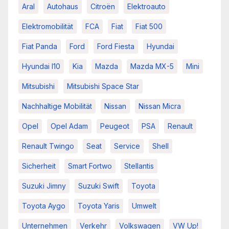
Aral
Autohaus
Citroën
Elektroauto
Elektromobilität
FCA
Fiat
Fiat 500
Fiat Panda
Ford
Ford Fiesta
Hyundai
Hyundai I10
Kia
Mazda
Mazda MX-5
Mini
Mitsubishi
Mitsubishi Space Star
Nachhaltige Mobilität
Nissan
Nissan Micra
Opel
Opel Adam
Peugeot
PSA
Renault
Renault Twingo
Seat
Service
Shell
Sicherheit
Smart Fortwo
Stellantis
Suzuki Jimny
Suzuki Swift
Toyota
Toyota Aygo
Toyota Yaris
Umwelt
Unternehmen
Verkehr
Volkswagen
VW Up!