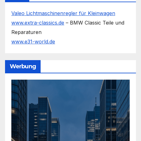
Valeo Lichtmaschinenregler für Kleinwagen
www.extra-classics.de
– BMW Classic Teile und
Reparaturen
www.e31-world.de
Werbung