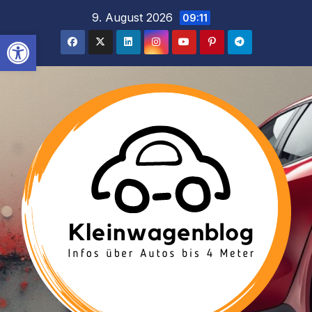
Inhalt
Zum
9. August 2026
09:11
springen
Inhalt
Werkzeugleiste öffnen
springen