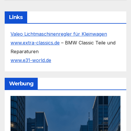
Links
Valeo Lichtmaschinenregler für Kleinwagen
www.extra-classics.de
– BMW Classic Teile und
Reparaturen
www.e31-world.de
Werbung