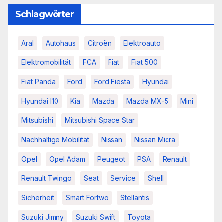
Schlagwörter
Aral
Autohaus
Citroën
Elektroauto
Elektromobilität
FCA
Fiat
Fiat 500
Fiat Panda
Ford
Ford Fiesta
Hyundai
Hyundai I10
Kia
Mazda
Mazda MX-5
Mini
Mitsubishi
Mitsubishi Space Star
Nachhaltige Mobilität
Nissan
Nissan Micra
Opel
Opel Adam
Peugeot
PSA
Renault
Renault Twingo
Seat
Service
Shell
Sicherheit
Smart Fortwo
Stellantis
Suzuki Jimny
Suzuki Swift
Toyota