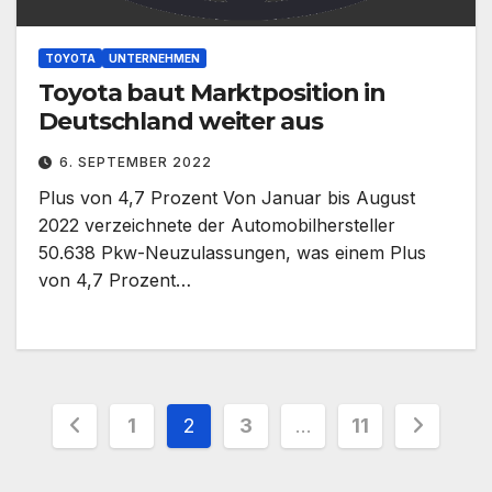
TOYOTA
UNTERNEHMEN
Toyota baut Marktposition in
Deutschland weiter aus
6. SEPTEMBER 2022
Plus von 4,7 Prozent Von Januar bis August
2022 verzeichnete der Automobilhersteller
50.638 Pkw-Neuzulassungen, was einem Plus
von 4,7 Prozent…
Seitennummerierung
1
2
3
…
11
der