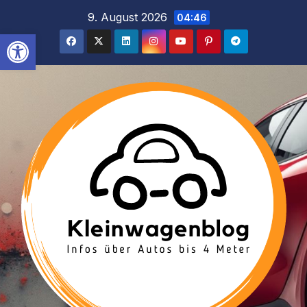
Inhalt
Zum
9. August 2026
04:46
springen
Inhalt
Werkzeugleiste öffnen
springen