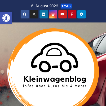
Inhalt
Zum
6. August 2026
17:46
springen
Inhalt
Werkzeugleiste öffnen
springen