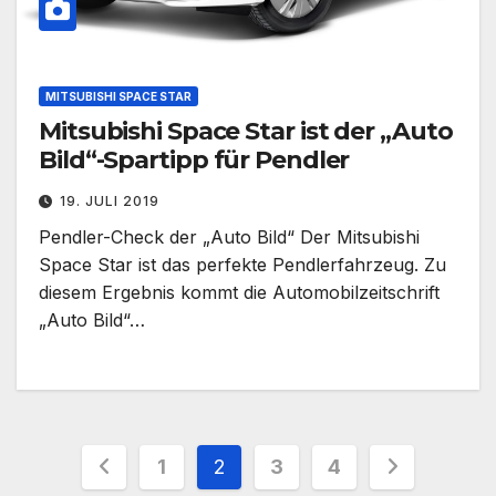
MITSUBISHI SPACE STAR
Mitsubishi Space Star ist der „Auto
Bild“-Spartipp für Pendler
19. JULI 2019
Pendler-Check der „Auto Bild“ Der Mitsubishi
Space Star ist das perfekte Pendlerfahrzeug. Zu
diesem Ergebnis kommt die Automobilzeitschrift
„Auto Bild“…
Seitennummerierung
1
2
3
4