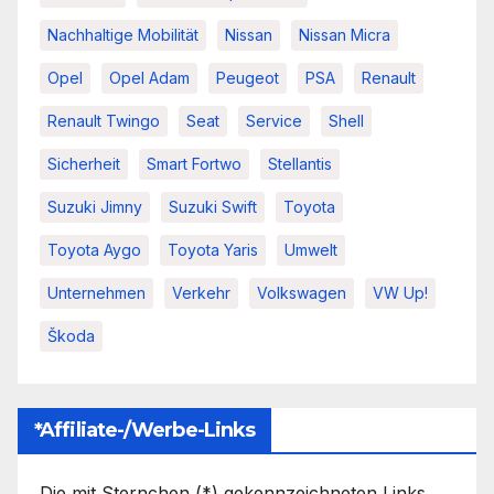
Nachhaltige Mobilität
Nissan
Nissan Micra
Opel
Opel Adam
Peugeot
PSA
Renault
Renault Twingo
Seat
Service
Shell
Sicherheit
Smart Fortwo
Stellantis
Suzuki Jimny
Suzuki Swift
Toyota
Toyota Aygo
Toyota Yaris
Umwelt
Unternehmen
Verkehr
Volkswagen
VW Up!
Škoda
*Affiliate-/Werbe-Links
Die mit Sternchen (*) gekennzeichneten Links