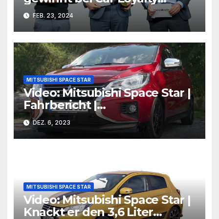
Awards
FEB. 23, 2024
MITSUBISHI SPACE STAR
Video: Mitsubishi Space Star |
Fahrbericht |
BlackForestDrive
DEZ. 6, 2023
MITSUBISHI SPACE STAR
Video: Mitsubishi Space Star |
Knackt er den 3,6 Liter