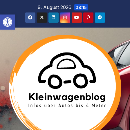
Inhalt
Zum
9. August 2026
08:15
springen
Inhalt
Werkzeugleiste öffnen
springen