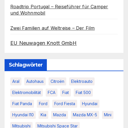
Roadtrip Portugal – Reiseführer für Camper
und Wohnmobil
Zwei Familien auf Weltreise – Der Film
EU Neuwagen Knott GmbH
Schlagwörter
Aral
Autohaus
Citroën
Elektroauto
Elektromobilität
FCA
Fiat
Fiat 500
Fiat Panda
Ford
Ford Fiesta
Hyundai
Hyundai I10
Kia
Mazda
Mazda MX-5
Mini
Mitsubishi
Mitsubishi Space Star