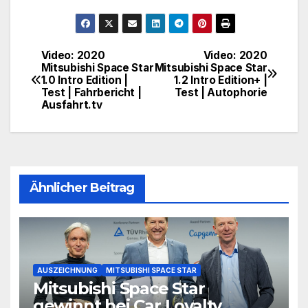
Video: 2020
Video: 2020
Beitragsnavigation
Mitsubishi Space Star
Mitsubishi Space Star
1.0 Intro Edition |
1.2 Intro Edition+ |
Test | Fahrbericht |
Test | Autophorie
Ausfahrt.tv
Ähnlicher Beitrag
AUSZEICHNUNG
MITSUBISHI SPACE STAR
Mitsubishi Space Star
gewinnt bei Car Loyalty