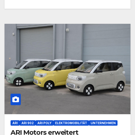
ARI
ARI 902
ARI POLY
ELEKTROMOBILITÄT
UNTERNEHMEN
ARI Motors erweitert