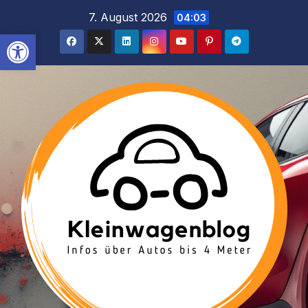
Inhalt
Zum
7. August 2026
04:03
springen
Inhalt
Werkzeugleiste öffnen
springen