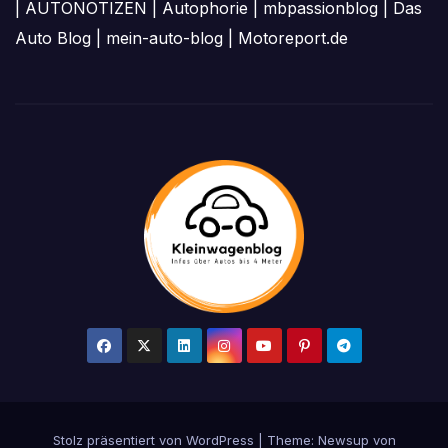
|
AUTONOTIZEN
|
Autophorie
|
mbpassionblog
|
Das
Auto Blog
|
mein-auto-blog
|
Motoreport.de
Stolz präsentiert von WordPress
|
Theme: Newsup von