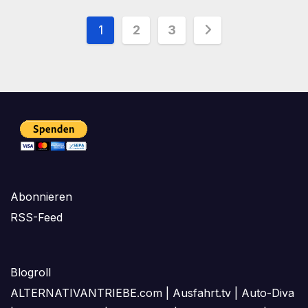
Seitennummerierung
1
2
3
der
Beiträge
Abonnieren
RSS-Feed
Blogroll
ALTERNATIVANTRIEBE.com
|
Ausfahrt.tv
|
Auto-Diva