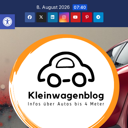
Inhalt
Zum
8. August 2026
07:40
springen
Inhalt
Werkzeugleiste öffnen
springen