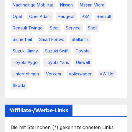
Nachhaltige Mobilität
Nissan
Nissan Micra
Opel
Opel Adam
Peugeot
PSA
Renault
Renault Twingo
Seat
Service
Shell
Sicherheit
Smart Fortwo
Stellantis
Suzuki Jimny
Suzuki Swift
Toyota
Toyota Aygo
Toyota Yaris
Umwelt
Unternehmen
Verkehr
Volkswagen
VW Up!
Škoda
*Affiliate-/Werbe-Links
Die mit Sternchen (*) gekennzeichneten Links