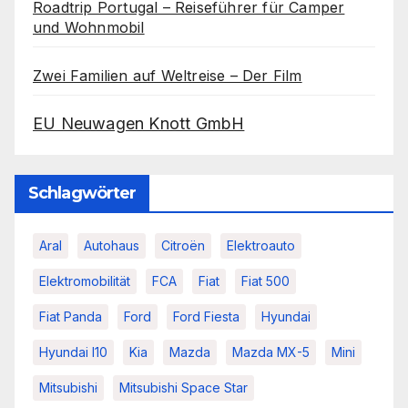
Roadtrip Portugal – Reiseführer für Camper
und Wohnmobil
Zwei Familien auf Weltreise – Der Film
EU Neuwagen Knott GmbH
Schlagwörter
Aral
Autohaus
Citroën
Elektroauto
Elektromobilität
FCA
Fiat
Fiat 500
Fiat Panda
Ford
Ford Fiesta
Hyundai
Hyundai I10
Kia
Mazda
Mazda MX-5
Mini
Mitsubishi
Mitsubishi Space Star