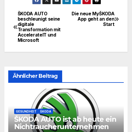
ŠKODA AUTO
Die neue MyŠKODA
Beitragsnavigation
beschleunigt seine
App geht an den
digitale
Start
Transformation mit
AccelerateIT und
Microsoft
Ähnlicher Beitrag
GESUNDHEIT
ŠKODA
ŠKODA AUTO ist ab heute ein
Nichtraucherunternehmen