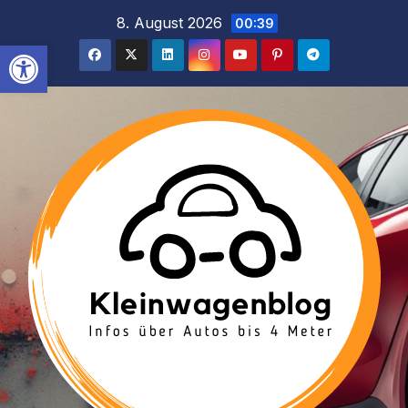
Inhalt
Zum
8. August 2026
00:39
springen
Inhalt
Werkzeugleiste öffnen
springen