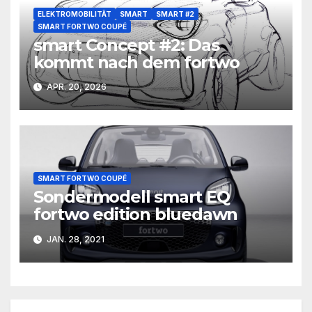
ELEKTROMOBILITÄT
SMART
SMART #2
SMART FORTWO COUPÉ
smart Concept #2: Das
kommt nach dem fortwo
APR. 20, 2026
SMART FORTWO COUPÉ
Sondermodell smart EQ
fortwo edition bluedawn
JAN. 28, 2021