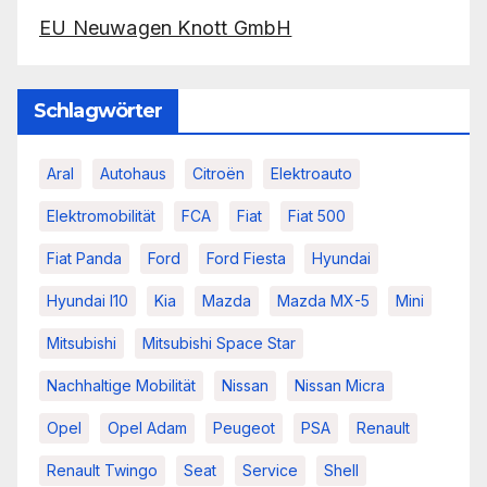
EU Neuwagen Knott GmbH
Schlagwörter
Aral
Autohaus
Citroën
Elektroauto
Elektromobilität
FCA
Fiat
Fiat 500
Fiat Panda
Ford
Ford Fiesta
Hyundai
Hyundai I10
Kia
Mazda
Mazda MX-5
Mini
Mitsubishi
Mitsubishi Space Star
Nachhaltige Mobilität
Nissan
Nissan Micra
Opel
Opel Adam
Peugeot
PSA
Renault
Renault Twingo
Seat
Service
Shell