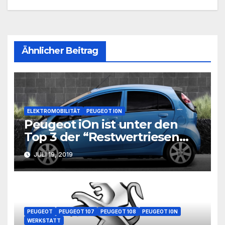
Ähnlicher Beitrag
ELEKTROMOBILITÄT
PEUGEOT I0N
Peugeot iOn ist unter den
Top 3 der “Restwertriesen
2023”
JULI 19, 2019
ABARTH 500
ABARTH 500C
ABARTH 595
ABARTH 595C
PEUGEOT
PEUGEOT 107
PEUGEOT 108
PEUGEOT I0N
ABARTH 695
ALFA ROMEO
ALFA ROMEO MITO
BMW I3
WERKSTATT