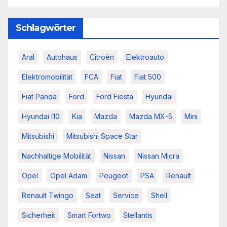
Schlagwörter
Aral
Autohaus
Citroën
Elektroauto
Elektromobilität
FCA
Fiat
Fiat 500
Fiat Panda
Ford
Ford Fiesta
Hyundai
Hyundai I10
Kia
Mazda
Mazda MX-5
Mini
Mitsubishi
Mitsubishi Space Star
Nachhaltige Mobilität
Nissan
Nissan Micra
Opel
Opel Adam
Peugeot
PSA
Renault
Renault Twingo
Seat
Service
Shell
Sicherheit
Smart Fortwo
Stellantis