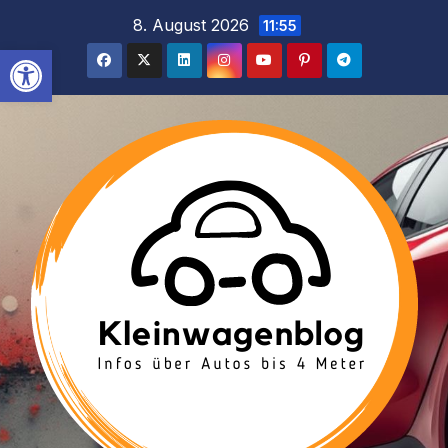
Inhalt
Zum
8. August 2026
11:55
springen
Inhalt
Werkzeugleiste öffnen
springen