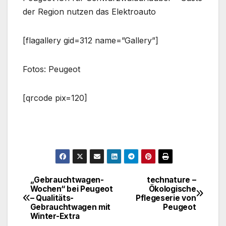
der Region nutzen das Elektroauto
[flagallery gid=312 name=”Gallery”]
Fotos: Peugeot
[qrcode pix=120]
„Gebrauchtwagen-
technature –
Beitragsnavigation
Wochen“ bei Peugeot
Ökologische
– Qualitäts-
Pflegeserie von
Gebrauchtwagen mit
Peugeot
Winter-Extra