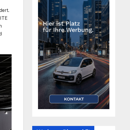
dert.
LITE
n
d