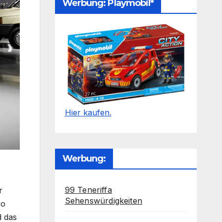
Werbung: Playmobil*
Hier kaufen.
Werbung:
99 Teneriffa
r
Sehenswürdigkeiten
ro
d das