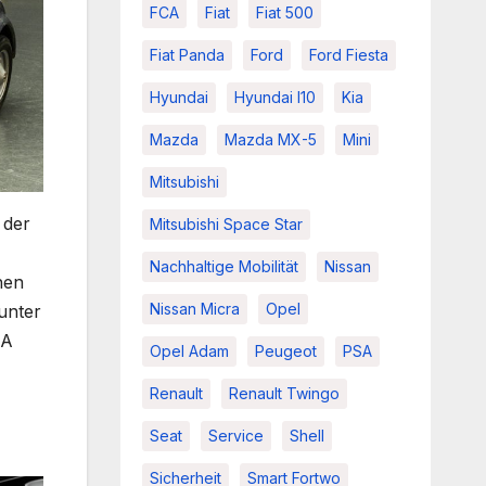
FCA
Fiat
Fiat 500
Fiat Panda
Ford
Ford Fiesta
Hyundai
Hyundai I10
Kia
Mazda
Mazda MX-5
Mini
Mitsubishi
 der
Mitsubishi Space Star
Nachhaltige Mobilität
Nissan
hen
Nissan Micra
Opel
unter
 A
Opel Adam
Peugeot
PSA
Renault
Renault Twingo
Seat
Service
Shell
Sicherheit
Smart Fortwo