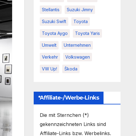
Stellantis
Suzuki Jimny
Suzuki Swift
Toyota
Toyota Aygo
Toyota Yaris
Umwelt
Unternehmen
Verkehr
Volkswagen
VW Up!
Škoda
*Affiliate-/Werbe-Links
Die mit Sternchen (*)
gekennzeichneten Links sind
Affiliate-Links bzw. Werbelinks.