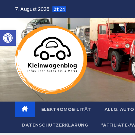
Inhalt
Zum
7. August 2026
springen
21:24
Inhalt
springen
Werkzeugleiste öffnen
ELEKTROMOBILITÄT
ALLG. AUT
DATENSCHUTZERKLÄRUNG
*AFFILIATE-/