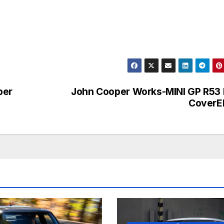
per
John Cooper Works-MINI GP R53
CoverE