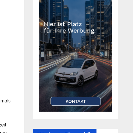
emals
eit
oper