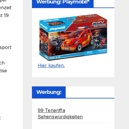
Werbung: Playmobil*
nzeit
t 19
sport
sch
Hier kaufen.
zise
Werbung:
99 Teneriffa
Sehenswürdigkeiten
t