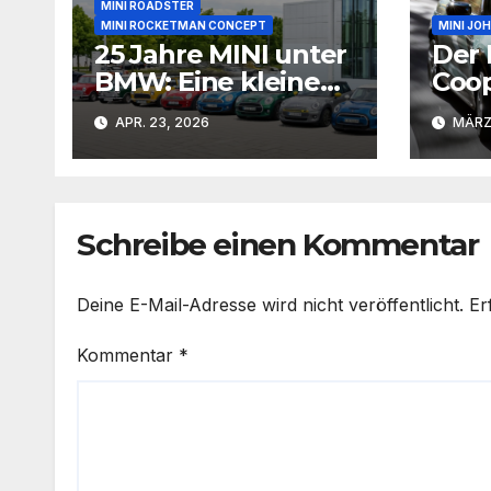
MINI ROADSTER
MINI ROCKETMAN CONCEPT
MINI JO
25 Jahre MINI unter
Der 
BMW: Eine kleine
Coo
Ikone wird
meis
APR. 23, 2026
MÄRZ 
erwachsen
berü
Schreibe einen Kommentar
Deine E-Mail-Adresse wird nicht veröffentlicht.
Er
Kommentar
*