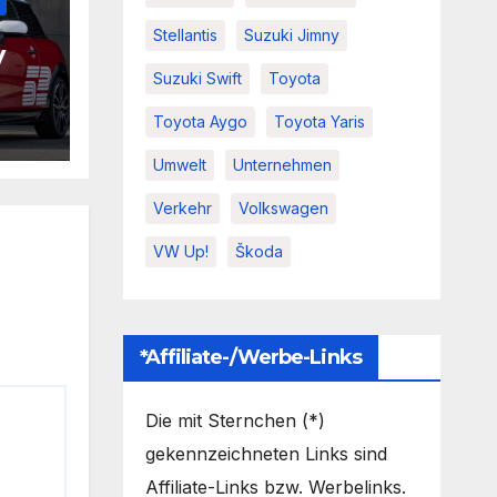
Stellantis
Suzuki Jimny
y
Suzuki Swift
Toyota
ht
Toyota Aygo
Toyota Yaris
n
Umwelt
Unternehmen
Verkehr
Volkswagen
VW Up!
Škoda
*Affiliate-/Werbe-Links
Die mit Sternchen (*)
gekennzeichneten Links sind
Affiliate-Links bzw. Werbelinks.