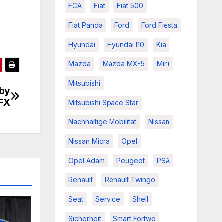
FCA
Fiat
Fiat 500
Fiat Panda
Ford
Ford Fiesta
Hyundai
Hyundai I10
Kia
Mazda
Mazda MX-5
Mini
Mitsubishi
 by
FX
Mitsubishi Space Star
Nachhaltige Mobilität
Nissan
Nissan Micra
Opel
Opel Adam
Peugeot
PSA
Renault
Renault Twingo
Seat
Service
Shell
Sicherheit
Smart Fortwo