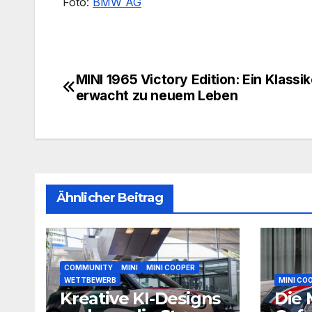
Foto:
BMW AG
MINI 1965 Victory Edition: Ein Klassik
Beitragsnavigation
erwacht zu neuem Leben
Ähnlicher Beitrag
COMMUNITY
MINI
MINI COOPER
WETTBEWERB
MINI CO
Kreative KI-Designs
Die 