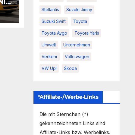
NI
Stellantis
Suzuki Jimny
ch
Suzuki Swift
Toyota
euen
Toyota Aygo
Toyota Yaris
Umwelt
Unternehmen
Verkehr
Volkswagen
VW Up!
Škoda
*Affiliate-/Werbe-Links
Die mit Sternchen (*)
gekennzeichneten Links sind
Affiliate-Links bzw. Werbelinks.