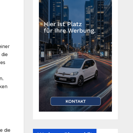
einer
 die
des
n.
cken
e die