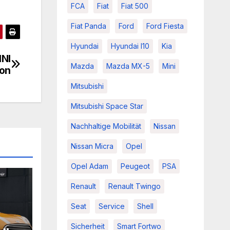
FCA
Fiat
Fiat 500
Fiat Panda
Ford
Ford Fiesta
Hyundai
Hyundai I10
Kia
INI
Mazda
Mazda MX-5
Mini
ion
Mitsubishi
Mitsubishi Space Star
Nachhaltige Mobilität
Nissan
Nissan Micra
Opel
Opel Adam
Peugeot
PSA
Renault
Renault Twingo
Seat
Service
Shell
Sicherheit
Smart Fortwo