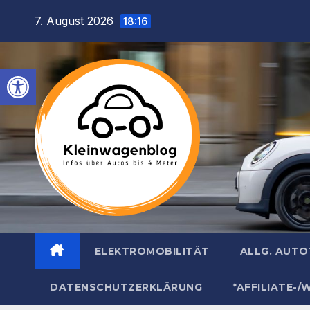
Inhalt
Zum
7. August 2026
springen
18:16
Inhalt
springen
Werkzeugleiste öffnen
ELEKTROMOBILITÄT
ALLG. AUT
DATENSCHUTZERKLÄRUNG
*AFFILIATE-/