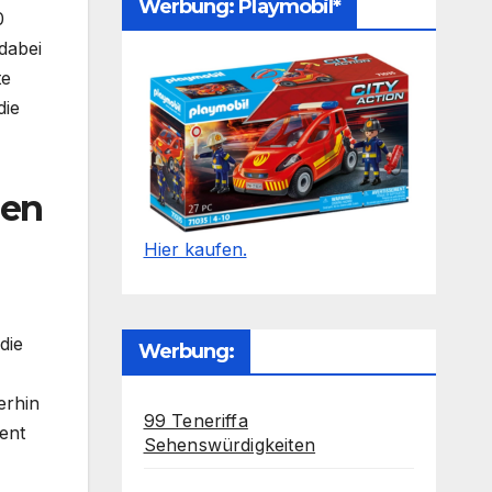
Werbung: Playmobil*
0
 dabei
te
die
nen
Hier kaufen.
die
Werbung:
erhin
99 Teneriffa
ent
Sehenswürdigkeiten