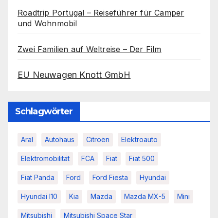
Roadtrip Portugal – Reiseführer für Camper
und Wohnmobil
Zwei Familien auf Weltreise – Der Film
EU Neuwagen Knott GmbH
Schlagwörter
Aral
Autohaus
Citroën
Elektroauto
Elektromobilität
FCA
Fiat
Fiat 500
Fiat Panda
Ford
Ford Fiesta
Hyundai
Hyundai I10
Kia
Mazda
Mazda MX-5
Mini
Mitsubishi
Mitsubishi Space Star