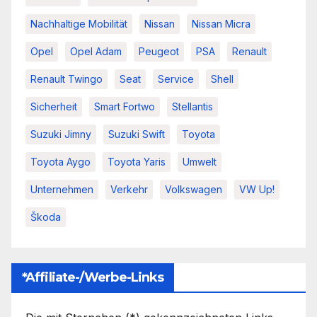
Nachhaltige Mobilität
Nissan
Nissan Micra
Opel
Opel Adam
Peugeot
PSA
Renault
Renault Twingo
Seat
Service
Shell
Sicherheit
Smart Fortwo
Stellantis
Suzuki Jimny
Suzuki Swift
Toyota
Toyota Aygo
Toyota Yaris
Umwelt
Unternehmen
Verkehr
Volkswagen
VW Up!
Škoda
*Affiliate-/Werbe-Links