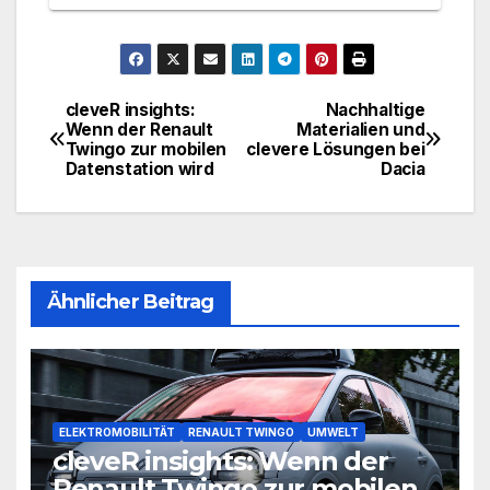
cleveR insights:
Nachhaltige
Beitragsnavigation
Wenn der Renault
Materialien und
Twingo zur mobilen
clevere Lösungen bei
Datenstation wird
Dacia
Ähnlicher Beitrag
ELEKTROMOBILITÄT
RENAULT TWINGO
UMWELT
cleveR insights: Wenn der
Renault Twingo zur mobilen