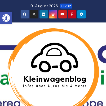
Inhalt
Zum
9. August 2026
05:32
springen
Inhalt
Werkzeugleiste öffnen
springen