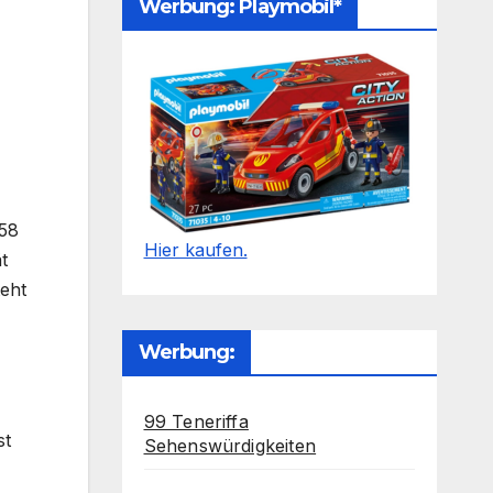
Werbung: Playmobil*
158
Hier kaufen.
t
teht
Werbung:
99 Teneriffa
st
Sehenswürdigkeiten