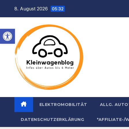
Inhalt
Zum
8. August 2026
springen
05:32
Inhalt
springen
Werkzeugleiste öffnen
ELEKTROMOBILITÄT
ALLG. AUT
DATENSCHUTZERKLÄRUNG
*AFFILIATE-/