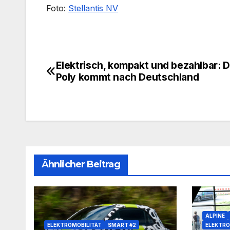
Foto:
Stellantis NV
Elektrisch, kompakt und bezahlbar: D
Beitragsnavigation
Poly kommt nach Deutschland
Ähnlicher Beitrag
ALPINE
ELEKTROMOBILITÄT
SMART #2
ELEKTRO