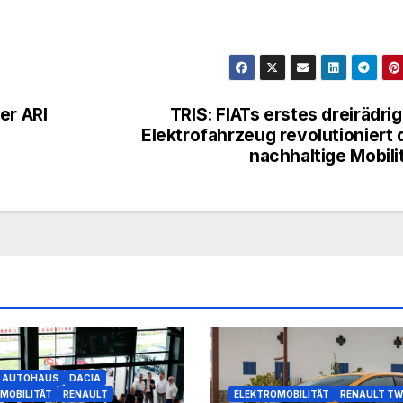
er ARI
TRIS: FIATs erstes dreirädri
Elektrofahrzeug revolutioniert 
nachhaltige Mobili
AUTOHAUS
DACIA
MOBILITÄT
RENAULT
ELEKTROMOBILITÄT
RENAULT TW