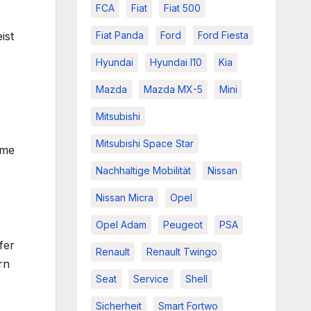
FCA
Fiat
Fiat 500
ist
Fiat Panda
Ford
Ford Fiesta
Hyundai
Hyundai I10
Kia
Mazda
Mazda MX-5
Mini
Mitsubishi
Mitsubishi Space Star
mme
Nachhaltige Mobilität
Nissan
Nissan Micra
Opel
Opel Adam
Peugeot
PSA
fer
Renault
Renault Twingo
rn
Seat
Service
Shell
Sicherheit
Smart Fortwo