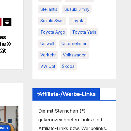
Stellantis
Suzuki Jimny
Suzuki Swift
Toyota
Toyota Aygo
Toyota Yaris
ges
die
Umwelt
Unternehmen
tät
Verkehr
Volkswagen
VW Up!
Škoda
*Affiliate-/Werbe-Links
Die mit Sternchen (*)
gekennzeichneten Links sind
Affiliate-Links bzw. Werbelinks.
INGO