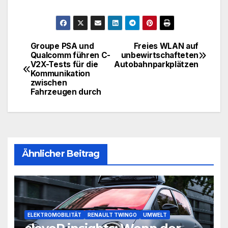
Groupe PSA und
Freies WLAN auf
Beitragsnavigation
Qualcomm führen C-
unbewirtschafteten
V2X-Tests für die
Autobahnparkplätzen
Kommunikation
zwischen
Fahrzeugen durch
Ähnlicher Beitrag
ELEKTROMOBILITÄT
RENAULT TWINGO
UMWELT