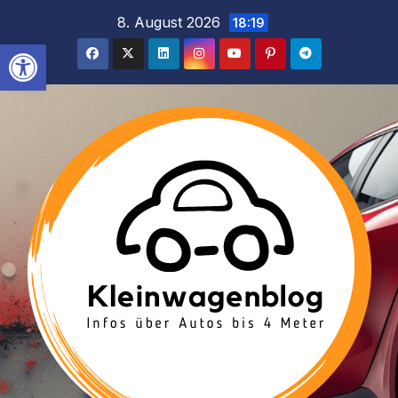
Inhalt
Zum
8. August 2026
18:19
springen
Inhalt
Werkzeugleiste öffnen
springen