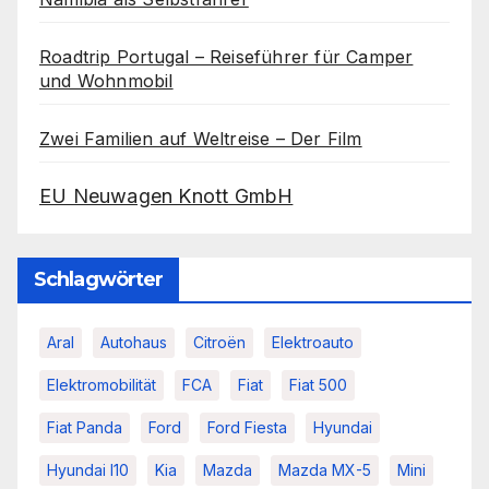
Roadtrip Portugal – Reiseführer für Camper
und Wohnmobil
Zwei Familien auf Weltreise – Der Film
EU Neuwagen Knott GmbH
Schlagwörter
Aral
Autohaus
Citroën
Elektroauto
Elektromobilität
FCA
Fiat
Fiat 500
Fiat Panda
Ford
Ford Fiesta
Hyundai
Hyundai I10
Kia
Mazda
Mazda MX-5
Mini