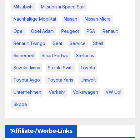
Mitsubishi
Mitsubishi Space Star
Nachhaltige Mobilität
Nissan
Nissan Micra
Opel
Opel Adam
Peugeot
PSA
Renault
Renault Twingo
Seat
Service
Shell
Sicherheit
Smart Fortwo
Stellantis
Suzuki Jimny
Suzuki Swift
Toyota
Toyota Aygo
Toyota Yaris
Umwelt
Unternehmen
Verkehr
Volkswagen
VW Up!
Škoda
*Affiliate-/Werbe-Links