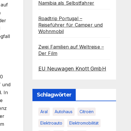
Namibia als Selbstfahrer
 auf
n
Roadtrip Portugal –
der
Reiseführer für Camper und
1
Wohnmobil
gfall
Zwei Familien auf Weltreise –
Der Film
EU Neuwagen Knott GmbH
50
7 und
. In
Schlagwörter
re
enz
Aral
Autohaus
Citroën
er
Elektroauto
Elektromobilität
em