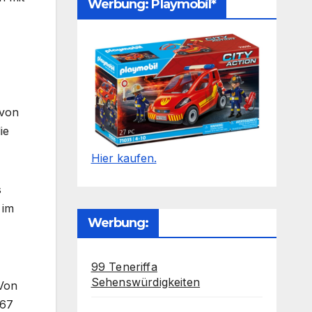
Werbung: Playmobil*
 von
ie
Hier kaufen.
s
 im
Werbung:
99 Teneriffa
Sehenswürdigkeiten
 Von
767