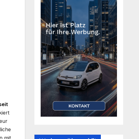
seit
iert
ieur
liche
n mit