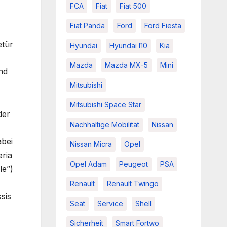
FCA
Fiat
Fiat 500
Fiat Panda
Ford
Ford Fiesta
etür
Hyundai
Hyundai I10
Kia
Mazda
Mazda MX-5
Mini
nd
Mitsubishi
Mitsubishi Space Star
der
Nachhaltige Mobilität
Nissan
abei
Nissan Micra
Opel
eria
Opel Adam
Peugeot
PSA
le”)
Renault
Renault Twingo
sis
Seat
Service
Shell
Sicherheit
Smart Fortwo