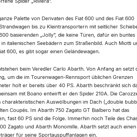
rfene Spider „Riviera”.
 ganze Palette von Derivaten des Fiat 600 und des Fiat 600
trandwagen bis zu Kleintransportern mit seitlicher Schieb
600 basierenden „Jolly”, die keine Türen, dafür ein buntes
in italienischen Seebädern zum Straßenbild. Auch Miotti u
at 600, es gibt sogar einen Geländewagen.
entstehen beim Veredler Carlo Abarth. Von Anfang an setzt 
ng, um die im Tourenwagen-Rennsport üblichen Grenzen
ter holt er bereits über 40 PS. Abarth beschränkt sich d
meinsam mit Boano entwirft er den Spider 210A. Die Carozz
en charakteristischen Auswölbungen im Dach („double bubb
elten Coupés. Im Abarth 750 Zagato GT Bialbero hat das
n, fast 60 PS sind die Folge. Immerhin noch Teile des Chas
00 Zagato und Abarth Monomille. Abarth setzt auch einen
eträger für seine Sportauspuffanlagen ein.