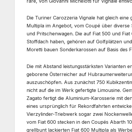
rare, von Giovanni Michelotti für Vignale entwo
Die Turiner Carozzeria Vignale hat gleich eine
Multipla im Angebot, vom Coupé über diverse S
und Pritschenwagen. Die auf Fiat 500 und Fiat 
Stoffdach haben, gehören auf Golfplätzen und 
Moretti bauen Sonderkarossen auf Basis des Fi
Die mit Abstand leistungsstärksten Varianten 
geborene Österreicher auf Hubraumerweiteru
auszuschöpfen. Aus zunächst 750 Kubikzentime
nicht auf die im Werk gefertigte Limousine. Ge
Zagato fertigt die Aluminium-Karosserie mit d
eines ursprünglich für Rekordfahrten entwick
Vierzylinder-Triebwerk sogar zwei Nockenwelle
vom Fiat 600 stecken in den Coupés Abarth 10
grellbunt lackierten Fiat 600 Multipla als Werb