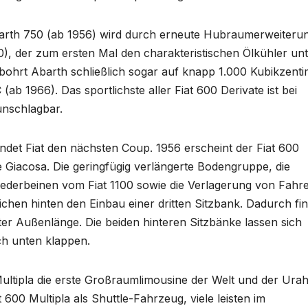
rth 750 (ab 1956) wird durch erneute Hubraumerweiteru
), der zum ersten Mal den charakteristischen Ölkühler un
bohrt Abarth schließlich sogar auf knapp 1.000 Kubikzenti
b 1966). Das sportlichste aller Fiat 600 Derivate ist bei
nschlagbar.
ndet Fiat den nächsten Coup. 1956 erscheint der Fiat 600
e Giacosa. Die geringfügig verlängerte Bodengruppe, die
derbeinen vom Fiat 1100 sowie die Verlagerung von Fahre
ichen hinten den Einbau einer dritten Sitzbank. Dadurch fi
ter Außenlänge. Die beiden hinteren Sitzbänke lassen sich
ch unten klappen.
 Multipla die erste Großraumlimousine der Welt und der Ura
 600 Multipla als Shuttle-Fahrzeug, viele leisten im