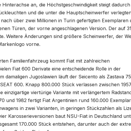
e Hinterachse an, die Höchstgeschwindigkeit steigt dadurch
ckleuchten und die unter die Hauptscheinwerfer verlegte
 nach über zwei Millionen in Turin gefertigten Exemplaren 
enen Türen, der vorne angeschlagenen Version. Der auf 3
ite. Weitere Änderungen sind größere Scheinwerfer, der We
 Markenlogo vorne.
ten Familienfahrzeug kommt Fiat mit zahlreichen
elen Fiat 600 Derivate eine entscheidende Rolle in der
Im damaligen Jugoslawien läuft der Seicento als Zastava 7
ls SEAT 600. Knapp 800.000 Stück verlassen zwischen 195
 einzigartige viertürige Variante mit verlängertem Radstand
70 und 1982 fertigt Fiat Argentinien rund 160.000 Exempla
nwagens in zwei Varianten, in geringen Stückzahlen als Liz
vier Karosserieversionen baut NSU-Fiat in Deutschland unt
sgesamt 170.000 Stück entstehen, darunter auch der extr