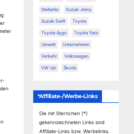
Stellantis
Suzuki Jimny
ng
Suzuki Swift
Toyota
ter
meter
Toyota Aygo
Toyota Yaris
Umwelt
Unternehmen
Verkehr
Volkswagen
VW Up!
Škoda
r-
nden
*Affiliate-/Werbe-Links
Die mit Sternchen (*)
hn
gekennzeichneten Links sind
Affiliate-Links bzw. Werbelinks.